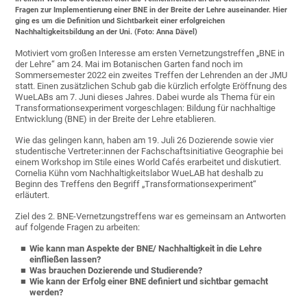
Fragen zur Implementierung einer BNE in der Breite der Lehre auseinander. Hier
ging es um die Definition und Sichtbarkeit einer erfolgreichen
Nachhaltigkeitsbildung an der Uni. (Foto: Anna Dävel)
Motiviert vom großen Interesse am ersten Vernetzungstreffen „BNE in
der Lehre“ am 24. Mai im Botanischen Garten fand noch im
Sommersemester 2022 ein zweites Treffen der Lehrenden an der JMU
statt. Einen zusätzlichen Schub gab die kürzlich erfolgte Eröffnung des
WueLABs am 7. Juni dieses Jahres. Dabei wurde als Thema für ein
Transformationsexperiment vorgeschlagen: Bildung für nachhaltige
Entwicklung (BNE) in der Breite der Lehre etablieren.
Wie das gelingen kann, haben am 19. Juli 26 Dozierende sowie vier
studentische Vertreter:innen der Fachschaftsinitiative Geographie bei
einem Workshop im Stile eines World Cafés erarbeitet und diskutiert.
Cornelia Kühn vom Nachhaltigkeitslabor WueLAB hat deshalb zu
Beginn des Treffens den Begriff „Transformationsexperiment“
erläutert.
Ziel des 2. BNE-Vernetzungstreffens war es gemeinsam an Antworten
auf folgende Fragen zu arbeiten:
Wie kann man Aspekte der BNE/ Nachhaltigkeit in die Lehre
einfließen lassen?
Was brauchen Dozierende und Studierende?
Wie kann der Erfolg einer BNE definiert und sichtbar gemacht
werden?