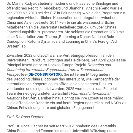
Dr. Marina Rudyak studierte moderne und klassische Sinologie und
öffentliches Recht in Heidelberg und Shanghai. Anschließend war sie
von 2009 bis 2013 bei der GIZ in Peking tätig, wo sie das Programm zur
regionalen wirtschaftlichen Kooperation und Integration zwischen
China und Asien betreute. 2014 kehrte sie als wissenschaftliche
Mitarbeiterin an die Universität Heidelberg zurück, um über Chinas
Entwicklungshilfe zu promovieren. Sie schloss die Promotion 2020 mit
einer Dissertation zum Thema „Becoming a Donor: National Role
Conception, Reform Dynamics and Learning in China’s Foreign Aid
System” ab.
Zwischen 2022 und 2024 war sie Vertretungsprofessorin an den
Universitäten Frankfurt, Göttingen und Heidelberg. Seit April 2024 ist sie
Principal Investigator im Horizon-Europe-Projekt
Detecting and
Countering Information Suppression from a Transnational
Perspective
(
DE-CONSPIRATOR
). Sie ist ferner Mitbegründerin
des Decoding China Dictionary das untersucht, wie Kernbegriffe der
internationalen Kooperation im offiziellen chinesischen Diskurs
verstanden und eingesetzt werden. 2025 wurde sie in das Editorial
Team der neu gegründeten Zeitschrift
Pluriversal International
Relations
berufen. Darüber hinaus bringt sie ihre Expertise regelmäßig
in die öffentliche Debatte ein und berät Regierungsstellen und NGOs zu
Chinas Entwicklungshilfe und globalem Engagement.
Prof. Dr. Doris Fischer
Prof. Dr. Doris Fischer ist seit März 2012 Inhaberin des Lehrstuhls
China Business and Economics an der Universität Würzburg und seit