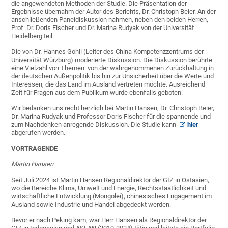
die angewendeten Methoden der Studie. Die Präsentation der
Ergebnisse übernahm der Autor des Berichts, Dr. Christoph Beier. An der
anschließenden Paneldiskussion nahmen, neben den beiden Herren,
Prof. Dr. Doris Fischer und Dr. Marina Rudyak von der Universität
Heidelberg teil.
Die von Dr. Hannes Gohli (Leiter des China Kompetenzzentrums der
Universität Würzburg) moderierte Diskussion. Die Diskussion berührte
eine Vielzahl von Themen: von der wahrgenommenen Zurückhaltung in
der deutschen Außenpolitik bis hin zur Unsicherheit über die Werte und
Interessen, die das Land im Ausland vertreten möchte. Ausreichend
Zeit für Fragen aus dem Publikum wurde ebenfalls geboten.
Wir bedanken uns recht herzlich bei Martin Hansen, Dr. Christoph Beier,
Dr. Marina Rudyak und Professor Doris Fischer für die spannende und
zum Nachdenken anregende Diskussion. Die Studie kann
hier
abgerufen werden.
VORTRAGENDE
Martin Hansen
Seit Juli 2024 ist Martin Hansen Regionaldirektor der GIZ in Ostasien,
wo die Bereiche Klima, Umwelt und Energie, Rechtsstaatlichkeit und
wirtschaftliche Entwicklung (Mongolei), chinesisches Engagement im
Ausland sowie Industrie und Handel abgedeckt werden.
Bevor er nach Peking kam, war Herr Hansen als Regionaldirektor der