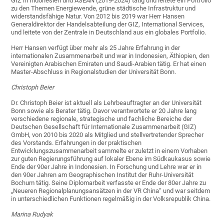
GIZ in Indonesien und ASEAN (2019-2024) tätig und leitete ein Portfolio
zu den Themen Energiewende, grüne städtische Infrastruktur und
widerstandsfähige Natur. Von 2012 bis 2019 war Herr Hansen
Generaldirektor der Handelsabteilung der GIZ, International Services,
und leitete von der Zentrale in Deutschland aus ein globales Portfolio.
Herr Hansen verfügt über mehr als 25 Jahre Erfahrung in der
internationalen Zusammenarbeit und war in Indonesien, Äthiopien, den
Vereinigten Arabischen Emiraten und Saudi-Arabien tätig. Er hat einen
Master-Abschluss in Regionalstudien der Universität Bonn.
Christoph Beier
Dr. Christoph Beier ist aktuell als Lehrbeauftragter an der Universität
Bonn sowie als Berater tätig. Davor verantwortete er 20 Jahre lang
verschiedene regionale, strategische und fachliche Bereiche der
Deutschen Gesellschaft für Internationale Zusammenarbeit (GIZ)
GmbH, von 2010 bis 2020 als Mitglied und stellvertretender Sprecher
des Vorstands. Erfahrungen in der praktischen
Entwicklungszusammenarbeit sammelte er zuletzt in einem Vorhaben
zur guten Regierungsführung auf lokaler Ebene im Südkaukasus sowie
Ende der 90er Jahre in Indonesien. In Forschung und Lehre war er in
den 90er Jahren am Geographischen Institut der Ruhr-Universität
Bochum tätig. Seine Diplomarbeit verfasste er Ende der 80er Jahre zu
„Neueren Regionalplanungsansätzen in der VR China“ und war seitdem
in unterschiedlichen Funktionen regelmäßig in der Volksrepublik China.
Marina Rudyak