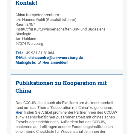
Kontakt
China Kompetenzzentrum
c/o Hannes Gohli (Geschäftsführer)
Raum 8/0/4
Institut für Kulturwissenschaften Ost- und Südasiens
Sinologie
Am Hubland
97074 Würzburg
Tel.:
+49 931 31-81064
E-Mail:
chinacentre@uni-wuerzburg.de
Mailingliste
:
Hier anmelden!
Publikationen zu Kooperation mit
China
Das CCCUW dient auch als Plattform um Aufmerksamkeit
rund um das Thema 'Kooperation mit China' zu generieren.
Hier
finden Sie Artikel prominenter PartnerInnen des CCCUW
zur wissenschaftlichen Zusammenarbeit mit chinesischen
Forschungseinrichtungen. Außerdem hat das CCCUW,
basierend auf Leitfragen anderer Forschungsinstitutionen,
eine interne Checkliste für Wissenschaftler:innen der