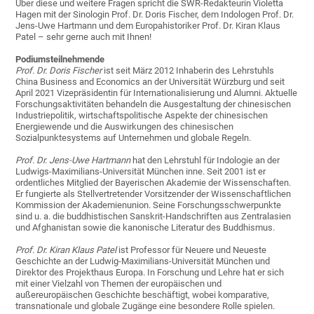
Über diese und weitere Fragen spricht die SWR-Redakteurin Violetta
Hagen mit der Sinologin Prof. Dr. Doris Fischer, dem Indologen Prof. Dr.
Jens-Uwe Hartmann und dem Europahistoriker Prof. Dr. Kiran Klaus
Patel – sehr gerne auch mit Ihnen!
Podiumsteilnehmende
Prof. Dr. Doris Fischer
ist seit März 2012 Inhaberin des Lehrstuhls
China Business and Economics an der Universität Würzburg und seit
April 2021 Vizepräsidentin für Internationalisierung und Alumni. Aktuelle
Forschungsaktivitäten behandeln die Ausgestaltung der chinesischen
Industriepolitik, wirtschaftspolitische Aspekte der chinesischen
Energiewende und die Auswirkungen des chinesischen
Sozialpunktesystems auf Unternehmen und globale Regeln.
Prof. Dr. Jens-Uwe Hartmann
hat den Lehrstuhl für Indologie an der
Ludwigs-Maximilians-Universität München inne. Seit 2001 ist er
ordentliches Mitglied der Bayerischen Akademie der Wissenschaften.
Er fungierte als Stellvertretender Vorsitzender der Wissenschaftlichen
Kommission der Akademienunion. Seine Forschungsschwerpunkte
sind u. a. die buddhistischen Sanskrit-Handschriften aus Zentralasien
und Afghanistan sowie die kanonische Literatur des Buddhismus.
Prof. Dr. Kiran Klaus Patel
ist Professor für Neuere und Neueste
Geschichte an der Ludwig-Maximilians-Universität München und
Direktor des Projekthaus Europa. In Forschung und Lehre hat er sich
mit einer Vielzahl von Themen der europäischen und
außereuropäischen Geschichte beschäftigt, wobei komparative,
transnationale und globale Zugänge eine besondere Rolle spielen.