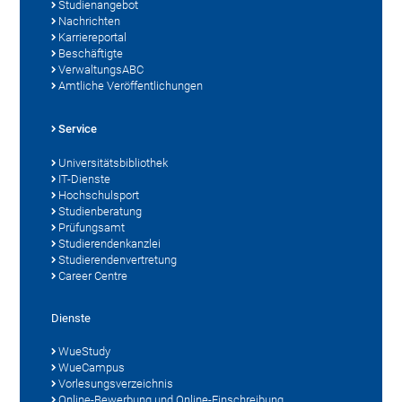
Studienangebot
Nachrichten
Karriereportal
Beschäftigte
VerwaltungsABC
Amtliche Veröffentlichungen
Service
Universitätsbibliothek
IT-Dienste
Hochschulsport
Studienberatung
Prüfungsamt
Studierendenkanzlei
Studierendenvertretung
Career Centre
Dienste
WueStudy
WueCampus
Vorlesungsverzeichnis
Online-Bewerbung und Online-Einschreibung