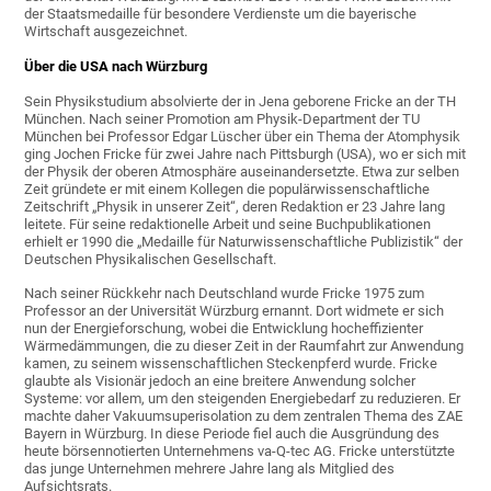
der Staatsmedaille für besondere Verdienste um die bayerische
Wirtschaft ausgezeichnet.
Über die USA nach Würzburg
Sein Physikstudium absolvierte der in Jena geborene Fricke an der TH
München. Nach seiner Promotion am Physik-Department der TU
München bei Professor Edgar Lüscher über ein Thema der Atomphysik
ging Jochen Fricke für zwei Jahre nach Pittsburgh (USA), wo er sich mit
der Physik der oberen Atmosphäre auseinandersetzte. Etwa zur selben
Zeit gründete er mit einem Kollegen die populärwissenschaftliche
Zeitschrift „Physik in unserer Zeit“, deren Redaktion er 23 Jahre lang
leitete. Für seine redaktionelle Arbeit und seine Buchpublikationen
erhielt er 1990 die „Medaille für Naturwissenschaftliche Publizistik“ der
Deutschen Physikalischen Gesellschaft.
Nach seiner Rückkehr nach Deutschland wurde Fricke 1975 zum
Professor an der Universität Würzburg ernannt. Dort widmete er sich
nun der Energieforschung, wobei die Entwicklung hocheffizienter
Wärmedämmungen, die zu dieser Zeit in der Raumfahrt zur Anwendung
kamen, zu seinem wissenschaftlichen Steckenpferd wurde. Fricke
glaubte als Visionär jedoch an eine breitere Anwendung solcher
Systeme: vor allem, um den steigenden Energiebedarf zu reduzieren. Er
machte daher Vakuumsuperisolation zu dem zentralen Thema des ZAE
Bayern in Würzburg. In diese Periode fiel auch die Ausgründung des
heute börsennotierten Unternehmens va-Q-tec AG. Fricke unterstützte
das junge Unternehmen mehrere Jahre lang als Mitglied des
Aufsichtsrats.