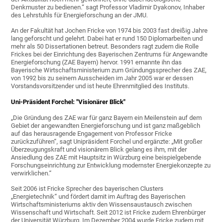
Denkmuster zu bedienen.“ sagt Professor Vladimir Dyakonov, Inhaber
des Lehrstuhls für Energieforschung an der JMU.
An der Fakultät hat Jochen Fricke von 1974 bis 2003 fast dreißig Jahre
lang geforscht und gelehrt. Dabei hat er rund 150 Diplomarbeiten und
mehr als 50 Dissertationen betreut. Besonders ragt zudem die Rolle
Frickes bei der Einrichtung des Bayerischen Zentrums für Angewandte
Energieforschung (ZAE Bayern) hervor. 1991 ernannte ihn das
Bayerische Wirtschaftsministerium zum Gründungssprecher des ZAE,
von 1992 bis zu seinem Ausscheiden im Jahr 2005 war er dessen
Vorstandsvorsitzender und ist heute Ehrenmitglied des Instituts.
Uni-Präsident Forchel: "Visionärer Blick"
„Die Gründung des ZAE war für ganz Bayern ein Meilenstein auf dem
Gebiet der angewandten Energieforschung und ist ganz maßgeblich
auf das herausragende Engagement von Professor Fricke
zurückzuführen“, sagt Unipräsident Forchel und ergänzte: „Mit großer
Überzeugungskraft und visionärem Blick gelang es ihm, mit der
Ansiedlung des ZAE mit Hauptsitz in Würzburg eine beispielgebende
Forschungseinrichtung zur Entwicklung modernster Energiekonzepte zu
verwirklichen.“
Seit 2006 ist Fricke Sprecher des bayerischen Clusters
„Energietechnik“ und fördert damit im Auftrag des Bayerischen
Wirtschaftsministeriums aktiv den Wissensaustausch zwischen
Wissenschaft und Wirtschaft. Seit 2012 ist Fricke zudem Ehrenbürger
der Universität Würzburg. Im Dezember 2004 wurde Fricke zudem mit