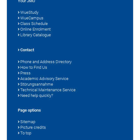
Your JMU
WueStudy
WueCampus
Class Schedule
Online Enrolment
Library Catalogue
Contact
Phone and Address Directory
How to Find Us
Press
Academic Advisory Service
Störungsannahme
Technical Maintenance Service
Need help quickly?
Page options
Sitemap
Picture credits
To top