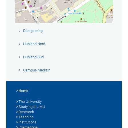
Röntgenring
Hubland Nord
Hubland Süd
Campus Medizin
Home
The University
Studying at JMU
Research
Teaching
Institutions
International