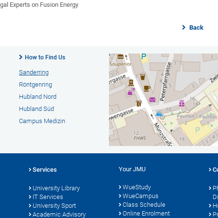
egal Experts on Fusion Energy
Back
How to Find Us
Sanderring
Röntgenring
Hubland Nord
Hubland Süd
Campus Medizin
Your JMU
Services
C
WueStudy
University Library
P
WueCampus
s
IT Services
D
Class Schedule
University Sport
H
Online Enrolment
Academic Advisory
P