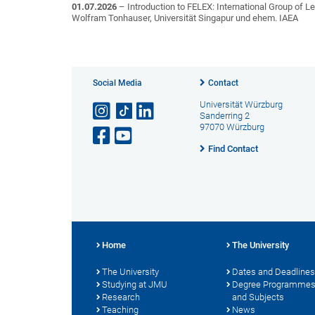
01.07.2026
– Introduction to FELEX: International Group of L
Wolfram Tonhauser, Universität Singapur und ehem. IAEA
Social Media
Contact
Universität Würzburg
Sanderring 2
97070 Würzburg
Find Contact
Home
The University
The University
Dates and Deadlines
Studying at JMU
Degree Programme
Research
and Subjects
Teaching
News