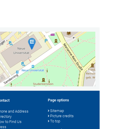
Page options
ontact
Sitemap
hone and Address
Picture credits
irectory
To top
ow to Find Us
ress