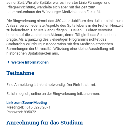
seiner Zeit. Wie alle Spitäler war es in erster Linie Fürsorge- und
Pflegeeinrichtung, wandelte sich aber mit der Zeit zum
Lehrkrankenhaus der Würzburger Medizinischen Fakultät.
Die Ringvorlesung nimmt das 450-Jahr-Jubiläum des Juliusspitals zum
Anlass, verschiedenste Aspekte des Spitallebens in der Frühen Neuzeit
zu beleuchten. Der Dreiklang Pflegen ­­– Heilen – Lehren verweist
bereits auf die zahlreichen Akteure, deren Tätigkeit das Spitalleben
prägte. Als Ergänzung des vielseitigen Programms richtet das
Stadtarchiv Würzburg in Kooperation mit den Medizinhistorischen
Sammlungen der Universität Würzburg eine kleine Ausstellung mit
historischen Spitalobjekten aus.
Weitere Informationen
Teilnahme
Eine Anmeldung ist nicht not­wendig. Der Eintritt ist frei.
Es ist möglich, online an der Ring­vorlesung teil­zu­nehmen:
Link zum Zoom-Meeting
Meeting-ID: 615 5298 2071
Passwort: 895072
Anrechnung für das Studium