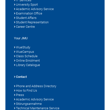
IT Services
University Sport
Academic Advisory Service
Examination Office
Student Affairs
Student Representation
Career Centre
Your JMU
WueStudy
WueCampus
Class Schedule
Online Enrolment
Library Catalogue
Contact
Phone and Address Directory
How to Find Us
Press
Academic Advisory Service
Störungsannahme
Technical Maintenance Service