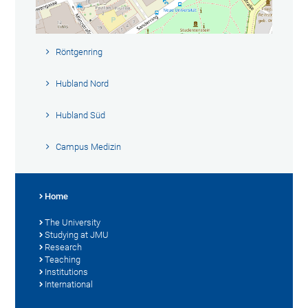
Röntgenring
Hubland Nord
Hubland Süd
Campus Medizin
Home
The University
Studying at JMU
Research
Teaching
Institutions
International