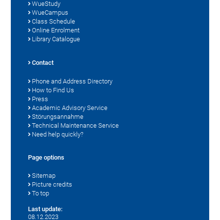
WueStudy
WueCampus
Class Schedule
Online Enrolment
Library Catalogue
Contact
Phone and Address Directory
How to Find Us
Press
Academic Advisory Service
Störungsannahme
Technical Maintenance Service
Need help quickly?
Page options
Sitemap
Picture credits
To top
Last update:
08.12.2023