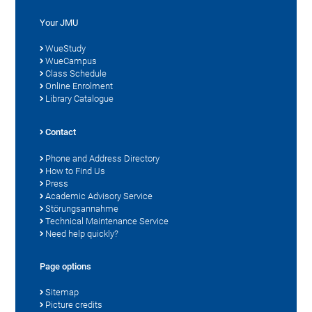
Your JMU
WueStudy
WueCampus
Class Schedule
Online Enrolment
Library Catalogue
Contact
Phone and Address Directory
How to Find Us
Press
Academic Advisory Service
Störungsannahme
Technical Maintenance Service
Need help quickly?
Page options
Sitemap
Picture credits