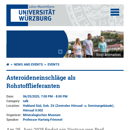
Stop animation
NEWS AND EVENTS
EVENTS
Asteroideneinschläge als
Rohstofflieferanten
Date:
06/25/2025, 7:00 PM - 8:00 PM
Category:
talk
Location:
Hubland Süd, Geb. Z6 (Zentrales Hörsaal- u. Seminargebäude)
,
Hörsaal 0.002
Organizer:
Mineralogisches Museum
Speaker:
Professor Hartwig Frimmel
Am 25. Juni 2025 findet ein Vortrag von Prof.