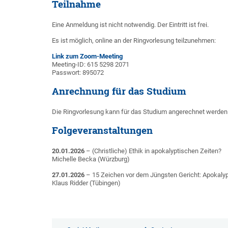
Teilnahme
Eine Anmeldung ist nicht not­wendig. Der Eintritt ist frei.
Es ist möglich, online an der Ring­vorlesung teil­zu­nehmen:
Link zum Zoom-Meeting
Meeting-ID: 615 5298 2071
Passwort: 895072
Anrechnung für das Studium
Die Ring­vorlesung kann für das Studium ange­rechnet werden.
Folgeveranstaltungen
20.01.2026
– (Christliche) Ethik in apokalyptischen Zeiten?
Michelle Becka (Würzburg)
27.01.2026
– 15 Zeichen vor dem Jüngsten Gericht: Apokalypt
Klaus Ridder (Tübingen)