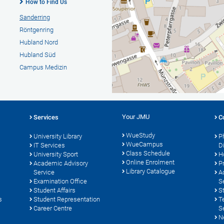
How to Find Us
Sanderring
Röntgenring
Hubland Nord
Hubland Süd
Campus Medizin
Your JMU
Services
C
WueStudy
University Library
P
WueCampus
s
IT Services
D
Class Schedule
University Sport
H
Online Enrolment
Academic Advisory
P
Library Catalogue
Service
A
Examination Office
S
Student Affairs
S
s
Student Representation
T
Career Centre
S
N