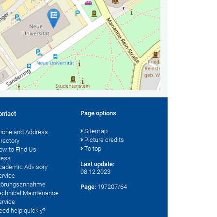
Page options
ontact
Sitemap
hone and Address
Picture credits
irectory
To top
ow to Find Us
ress
Last update:
cademic Advisory
08.12.2023
ervice
törungsannahme
Page:
197207/64
echnical Maintenance
ervice
eed help quickly?