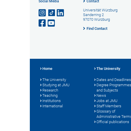
Social Media
Contact
Universität Würzburg
Sanderring 2
97070 Würzburg
Find Contact
Home
The University
The University
Dates and Deadlines
Studying at JMU
Degree Programme
Research
and Subjects
Teaching
News
Institutions
Jobs at JMU
International
Staff Members
Glossary of
Administrative Term
Official publications