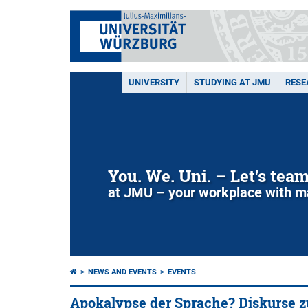
UNIVERSITY
STUDYING AT JMU
RESE
You. We. Uni. – Let's tea
at JMU – your workplace with m
NEWS AND EVENTS
EVENTS
Apokalypse der Sprache? Diskurse z