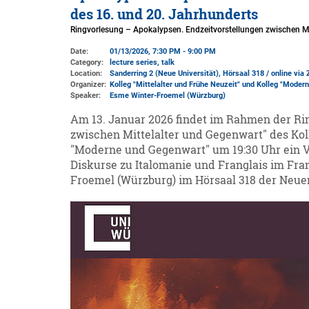
des 16. und 20. Jahrhunderts
Ringvorlesung – Apokalypsen. Endzeitvorstellungen zwischen Mi
Date:
01/13/2026, 7:30 PM - 9:00 PM
Category:
lecture series, talk
Location:
Sanderring 2 (Neue Universität)
, Hörsaal 318 / online via
Organizer:
Kolleg "Mittelalter und Frühe Neuzeit" und Kolleg "Mode
Speaker:
Esme Winter-Froemel (Würzburg)
Am 13. Januar 2026 findet im Rahmen der Ri
zwischen Mittelalter und Gegenwart" des Koll
"Moderne und Gegenwart" um 19:30 Uhr ein 
Diskurse zu Italomanie und Franglais im Fra
Froemel (Würzburg) im Hörsaal 318 der Neuen 