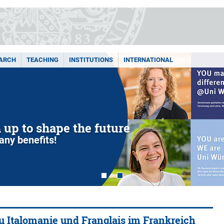
ARCH
TEACHING
INSTITUTIONS
INTERNATIONAL
m up to shape the future
any benefits!
u Italomanie und Franglais im Frankreich