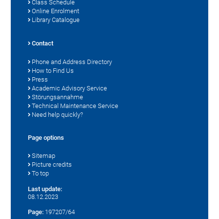
Class Schedule
Online Enrolment
Library Catalogue
Contact
Phone and Address Directory
How to Find Us
Press
Academic Advisory Service
Störungsannahme
Technical Maintenance Service
Need help quickly?
Page options
Sitemap
Picture credits
To top
Last update:
08.12.2023
Page:
197207/64