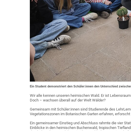
Ein Student demonstriert den Schüler:innen den Unterschied zwisch
Wir alle kennen unseren heimischen Wald. Er ist Lebensraum 
Doch – wachsen überall auf der Welt Wälder?
Gemeinsam mit Schüler:innen sind Studierende des LehrLer
Vegetationszonen im Botanischen Garten erfahren, erforscht 
Ein gemeinsamer Einstieg und Abschluss rahmte die vier Stati
Einblicke in den heimischen Buchenwald, tropischen Tieflan