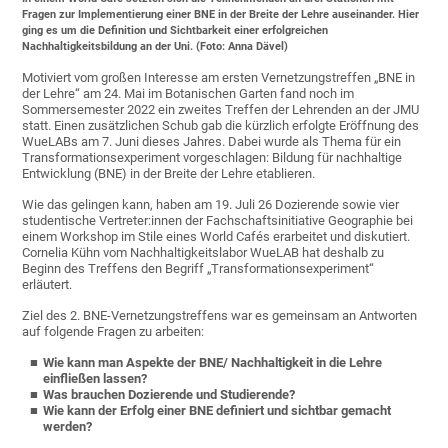
Fragen zur Implementierung einer BNE in der Breite der Lehre auseinander. Hier
ging es um die Definition und Sichtbarkeit einer erfolgreichen
Nachhaltigkeitsbildung an der Uni. (Foto: Anna Dävel)
Motiviert vom großen Interesse am ersten Vernetzungstreffen „BNE in
der Lehre“ am 24. Mai im Botanischen Garten fand noch im
Sommersemester 2022 ein zweites Treffen der Lehrenden an der JMU
statt. Einen zusätzlichen Schub gab die kürzlich erfolgte Eröffnung des
WueLABs am 7. Juni dieses Jahres. Dabei wurde als Thema für ein
Transformationsexperiment vorgeschlagen: Bildung für nachhaltige
Entwicklung (BNE) in der Breite der Lehre etablieren.
Wie das gelingen kann, haben am 19. Juli 26 Dozierende sowie vier
studentische Vertreter:innen der Fachschaftsinitiative Geographie bei
einem Workshop im Stile eines World Cafés erarbeitet und diskutiert.
Cornelia Kühn vom Nachhaltigkeitslabor WueLAB hat deshalb zu
Beginn des Treffens den Begriff „Transformationsexperiment“
erläutert.
Ziel des 2. BNE-Vernetzungstreffens war es gemeinsam an Antworten
auf folgende Fragen zu arbeiten:
Wie kann man Aspekte der BNE/ Nachhaltigkeit in die Lehre
einfließen lassen?
Was brauchen Dozierende und Studierende?
Wie kann der Erfolg einer BNE definiert und sichtbar gemacht
werden?