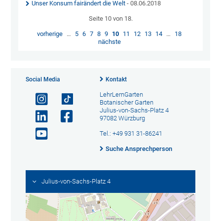
Unser Konsum fairändert die Welt
- 08.06.2018
Seite 10 von 18.
vorherige
…
5
6
7
8
9
10
11
12
13
14
…
18
nächste
Social Media
Kontakt
LehrLernGarten
Botanischer Garten
Julius-von-Sachs-Platz 4
97082 Würzburg
Tel.: +49 931 31-86241
Suche Ansprechperson
Julius-von-Sachs-Platz 4