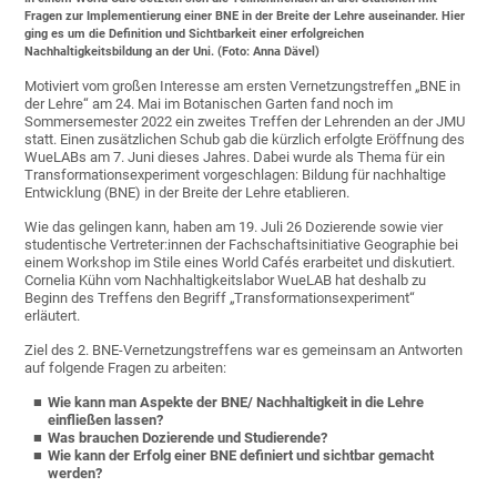
Fragen zur Implementierung einer BNE in der Breite der Lehre auseinander. Hier
ging es um die Definition und Sichtbarkeit einer erfolgreichen
Nachhaltigkeitsbildung an der Uni. (Foto: Anna Dävel)
Motiviert vom großen Interesse am ersten Vernetzungstreffen „BNE in
der Lehre“ am 24. Mai im Botanischen Garten fand noch im
Sommersemester 2022 ein zweites Treffen der Lehrenden an der JMU
statt. Einen zusätzlichen Schub gab die kürzlich erfolgte Eröffnung des
WueLABs am 7. Juni dieses Jahres. Dabei wurde als Thema für ein
Transformationsexperiment vorgeschlagen: Bildung für nachhaltige
Entwicklung (BNE) in der Breite der Lehre etablieren.
Wie das gelingen kann, haben am 19. Juli 26 Dozierende sowie vier
studentische Vertreter:innen der Fachschaftsinitiative Geographie bei
einem Workshop im Stile eines World Cafés erarbeitet und diskutiert.
Cornelia Kühn vom Nachhaltigkeitslabor WueLAB hat deshalb zu
Beginn des Treffens den Begriff „Transformationsexperiment“
erläutert.
Ziel des 2. BNE-Vernetzungstreffens war es gemeinsam an Antworten
auf folgende Fragen zu arbeiten:
Wie kann man Aspekte der BNE/ Nachhaltigkeit in die Lehre
einfließen lassen?
Was brauchen Dozierende und Studierende?
Wie kann der Erfolg einer BNE definiert und sichtbar gemacht
werden?