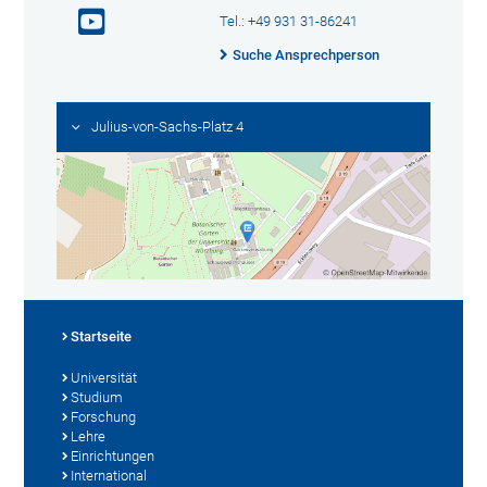
Tel.: +49 931 31-86241
Suche Ansprechperson
Julius-von-Sachs-Platz 4
Startseite
Universität
Studium
Forschung
Lehre
Einrichtungen
International