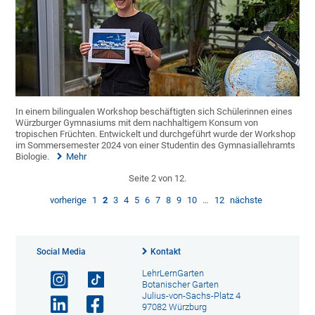
In einem bilingualen Workshop beschäftigten sich Schülerinnen eines
Würzburger Gymnasiums mit dem nachhaltigem Konsum von
tropischen Früchten. Entwickelt und durchgeführt wurde der Workshop
im Sommersemester 2024 von einer Studentin des Gymnasiallehramts
Biologie.
Mehr
Seite 2 von 12.
vorherige
1
2
3
4
5
6
7
8
9
10
…
12
nächste
Social Media
Kontakt
LehrLernGarten
Botanischer Garten
Julius-von-Sachs-Platz 4
97082 Würzburg