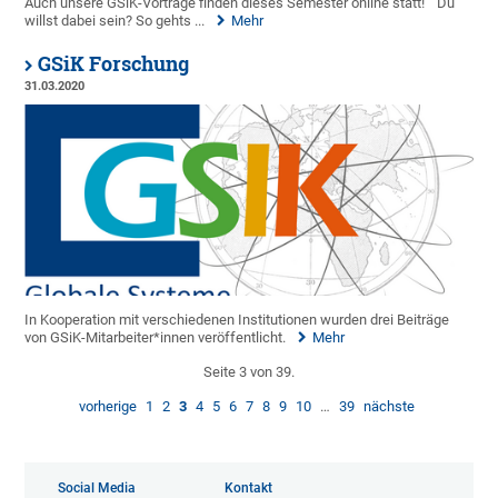
Auch unsere GSiK-Vorträge finden dieses Semester online statt!
Du
willst dabei sein? So gehts ...
Mehr
GSiK Forschung
31.03.2020
In Kooperation mit verschiedenen Institutionen wurden drei Beiträge
von GSiK-Mitarbeiter*innen veröffentlicht.
Mehr
Seite 3 von 39.
vorherige
1
2
3
4
5
6
7
8
9
10
…
39
nächste
Social Media
Kontakt