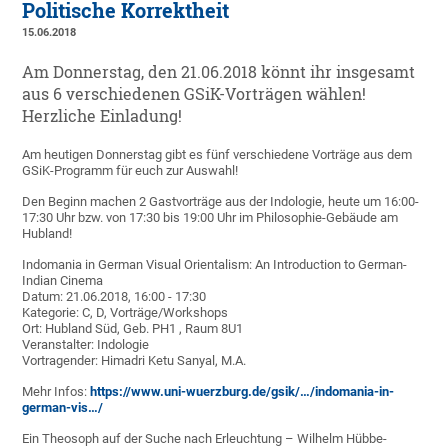
Politische Korrektheit
15.06.2018
Am Donnerstag, den 21.06.2018 könnt ihr insgesamt
aus 6 verschiedenen GSiK-Vorträgen wählen!
Herzliche Einladung!
Am heutigen Donnerstag gibt es fünf verschiedene Vorträge aus dem
GSiK-Programm für euch zur Auswahl!
Den Beginn machen 2 Gastvorträge aus der Indologie, heute um 16:00-
17:30 Uhr bzw. von 17:30 bis 19:00 Uhr im Philosophie-Gebäude am
Hubland!
Indomania in German Visual Orientalism: An Introduction to German-
Indian Cinema
Datum: 21.06.2018, 16:00 - 17:30
Kategorie: C, D, Vorträge/Workshops
Ort: Hubland Süd, Geb. PH1 , Raum 8U1
Veranstalter: Indologie
Vortragender: Himadri Ketu Sanyal, M.A.
Mehr Infos:
https://www.uni-wuerzburg.de/gsik/…/indomania-in-
german-vis…/
Ein Theosoph auf der Suche nach Erleuchtung – Wilhelm Hübbe-