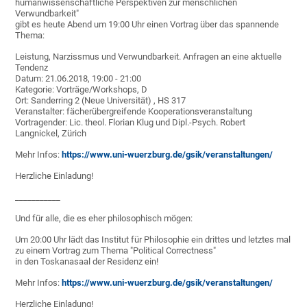
humanwissenschaftliche Perspektiven zur menschlichen
Verwundbarkeit"
gibt es heute Abend um 19:00 Uhr einen Vortrag über das spannende
Thema:
Leistung, Narzissmus und Verwundbarkeit. Anfragen an eine aktuelle
Tendenz
Datum: 21.06.2018, 19:00 - 21:00
Kategorie: Vorträge/Workshops, D
Ort: Sanderring 2 (Neue Universität) , HS 317
Veranstalter: fächerübergreifende Kooperationsveranstaltung
Vortragender: Lic. theol. Florian Klug und Dipl.-Psych. Robert
Langnickel, Zürich
Mehr Infos:
https://www.uni-wuerzburg.de/gsik/veranstaltungen/
Herzliche Einladung!
___________
Und für alle, die es eher philosophisch mögen:
Um 20:00 Uhr lädt das Institut für Philosophie ein drittes und letztes mal
zu einem Vortrag zum Thema "Political Correctness"
in den Toskanasaal der Residenz ein!
Mehr Infos:
https://www.uni-wuerzburg.de/gsik/veranstaltungen/
Herzliche Einladung!