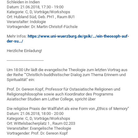
Schleiden in Indien
Datum: 21.06.2018, 17:30 - 19:00
Kategorie: C, D, Vorträge/Workshops
Ort: Hubland Süd, Geb. PH1 , Raum 8U1
Veranstalter: Indologie
Vortragender: Dr. Martin Christof-Füchsle
Mehr Infos:
https://www.uni-wuerzburg.de/gsik/…/ein-theosoph-auf-
der-su…/
Herzliche Einladung!
------------------------------
Um 18:00 Uhr lädt die evangelische Theologie zum letzten Vortrag aus
der Reihe ""Christlich-buddhistischer Dialog zum Thema Erinnern und
Spiritualität" ein:
Prof. Dr. Gereon Kopf, Professor für Ostasiatische Religionen und
Religionsphilosophie sowie auch Koordinator des Programms
Asiatischer Studien am Luther College, spricht über
Die religiöse Praxis der Wallfahrt als eine Form von „Ethics of Memory“
Datum: 21.06.2018, 18:00 - 20:00
Kategorie: C, D, Vorträge/Workshops
Ort: Wittelsbacherplatz 1 , Raum 02.203
Veranstalter: Evangelische Theologie
Vortragender: Prof. Dr. Gereon Kopf