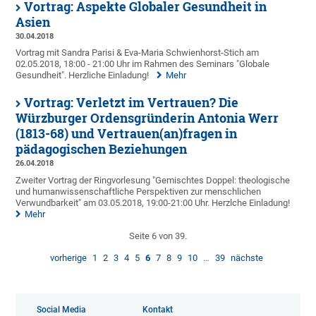
Vortrag: Aspekte Globaler Gesundheit in
Asien
30.04.2018
Vortrag mit Sandra Parisi & Eva-Maria Schwienhorst-Stich am
02.05.2018, 18:00 - 21:00 Uhr im Rahmen des Seminars "Globale
Gesundheit". Herzliche Einladung!
Mehr
Vortrag: Verletzt im Vertrauen? Die
Würzburger Ordensgründerin Antonia Werr
(1813-68) und Vertrauen(an)fragen in
pädagogischen Beziehungen
26.04.2018
Zweiter Vortrag der Ringvorlesung "Gemischtes Doppel: theologische
und humanwissenschaftliche Perspektiven zur menschlichen
Verwundbarkeit" am 03.05.2018, 19:00-21:00 Uhr. Herzlche Einladung!
Mehr
Seite 6 von 39.
vorherige
1
2
3
4
5
6
7
8
9
10
…
39
nächste
Social Media
Kontakt