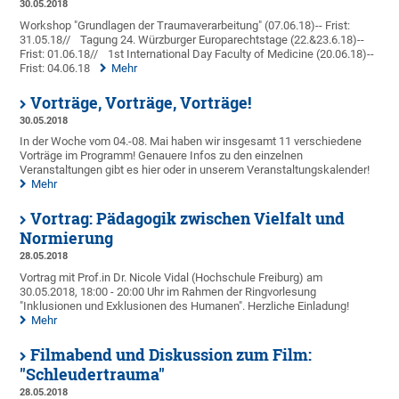
30.05.2018
Workshop "Grundlagen der Traumaverarbeitung" (07.06.18)-- Frist:
31.05.18//
Tagung 24. Würzburger Europarechtstage (22.&23.6.18)--
Frist: 01.06.18//
1st International Day Faculty of Medicine (20.06.18)--
Frist: 04.06.18
Mehr
Vorträge, Vorträge, Vorträge!
30.05.2018
In der Woche vom 04.-08. Mai haben wir insgesamt 11 verschiedene
Vorträge im Programm! Genauere Infos zu den einzelnen
Veranstaltungen gibt es hier oder in unserem Veranstaltungskalender!
Mehr
Vortrag: Pädagogik zwischen Vielfalt und
Normierung
28.05.2018
Vortrag mit Prof.in Dr. Nicole Vidal (Hochschule Freiburg) am
30.05.2018, 18:00 - 20:00 Uhr im Rahmen der Ringvorlesung
"Inklusionen und Exklusionen des Humanen". Herzliche Einladung!
Mehr
Filmabend und Diskussion zum Film:
"Schleudertrauma"
28.05.2018