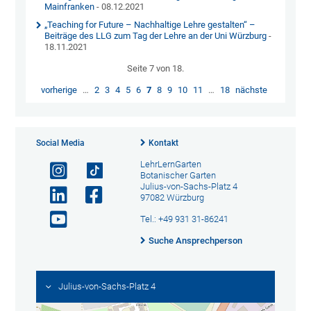
Mainfranken
- 08.12.2021
„Teaching for Future – Nachhaltige Lehre gestalten“ –
Beiträge des LLG zum Tag der Lehre an der Uni Würzburg
-
18.11.2021
Seite 7 von 18.
vorherige
…
2
3
4
5
6
7
8
9
10
11
…
18
nächste
Social Media
Kontakt
LehrLernGarten
Botanischer Garten
Julius-von-Sachs-Platz 4
97082 Würzburg
Tel.: +49 931 31-86241
Suche Ansprechperson
Julius-von-Sachs-Platz 4