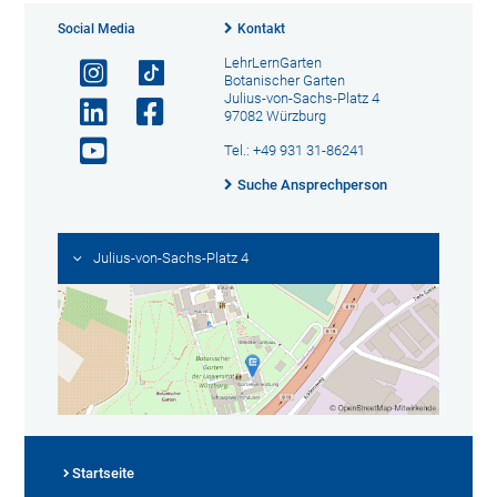
Social Media
Kontakt
LehrLernGarten
Botanischer Garten
Julius-von-Sachs-Platz 4
97082 Würzburg
Tel.: +49 931 31-86241
Suche Ansprechperson
Julius-von-Sachs-Platz 4
Startseite