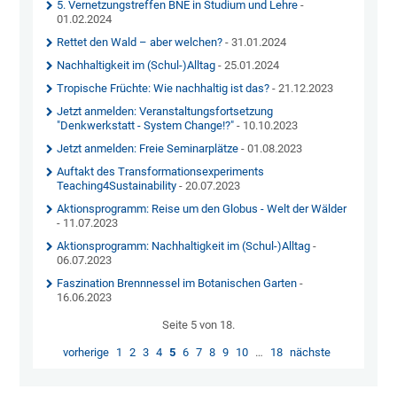
5. Vernetzungstreffen BNE in Studium und Lehre
-
01.02.2024
Rettet den Wald – aber welchen?
- 31.01.2024
Nachhaltigkeit im (Schul-)Alltag
- 25.01.2024
Tropische Früchte: Wie nachhaltig ist das?
- 21.12.2023
Jetzt anmelden: Veranstaltungsfortsetzung
"Denkwerkstatt - System Change!?"
- 10.10.2023
Jetzt anmelden: Freie Seminarplätze
- 01.08.2023
Auftakt des Transformationsexperiments
Teaching4Sustainability
- 20.07.2023
Aktionsprogramm: Reise um den Globus - Welt der Wälder
- 11.07.2023
Aktionsprogramm: Nachhaltigkeit im (Schul-)Alltag
-
06.07.2023
Faszination Brennnessel im Botanischen Garten
-
16.06.2023
Seite 5 von 18.
vorherige
1
2
3
4
5
6
7
8
9
10
…
18
nächste