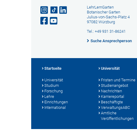
LehrLernGarten
Botanischer Garten
Julius-von-Sachs-Platz 4
97082 Würzburg
Tel.: +49 931 31-86241
Suche Ansprechperson
Startseite
Universität
Universität
Fristen und Termine
Studium
Studienangebot
Forschung
Nachrichten
Lehre
Karriereportal
Einrichtungen
Beschäftigte
International
VerwaltungsABC
Amtliche
Veröffentlichungen