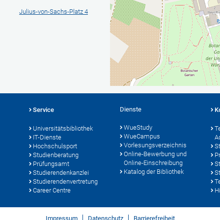
Julius-von-Sachs-Platz 4
Dienste
Service
K
WueStudy
Universitätsbibliothek
T
WueCampus
IT-Dienste
A
Vorlesungsverzeichnis
Hochschulsport
S
Online-Bewerbung und
Studienberatung
P
Online-Einschreibung
Prüfungsamt
S
Katalog der Bibliothek
Studierendenkanzlei
S
Studierendenvertretung
T
Career Centre
Hi
Impressum
Datenschutz
Barrierefreiheit