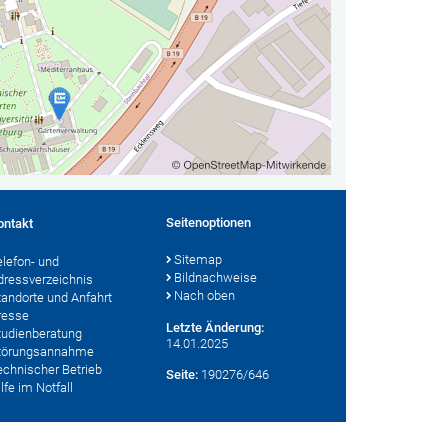
Seitenoptionen
ontakt
Sitemap
elefon- und
Bildnachweise
dressverzeichnis
Nach oben
tandorte und Anfahrt
resse
Letzte Änderung:
tudienberatung
14.01.2025
törungsannahme
echnischer Betrieb
Seite:
190276/646
lfe im Notfall