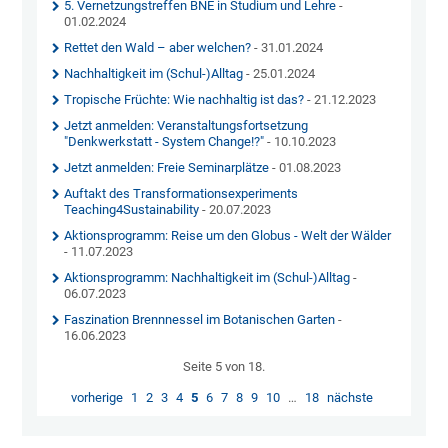
5. Vernetzungstreffen BNE in Studium und Lehre
-
01.02.2024
Rettet den Wald – aber welchen?
- 31.01.2024
Nachhaltigkeit im (Schul-)Alltag
- 25.01.2024
Tropische Früchte: Wie nachhaltig ist das?
- 21.12.2023
Jetzt anmelden: Veranstaltungsfortsetzung
"Denkwerkstatt - System Change!?"
- 10.10.2023
Jetzt anmelden: Freie Seminarplätze
- 01.08.2023
Auftakt des Transformationsexperiments
Teaching4Sustainability
- 20.07.2023
Aktionsprogramm: Reise um den Globus - Welt der Wälder
- 11.07.2023
Aktionsprogramm: Nachhaltigkeit im (Schul-)Alltag
-
06.07.2023
Faszination Brennnessel im Botanischen Garten
-
16.06.2023
Seite 5 von 18.
vorherige
1
2
3
4
5
6
7
8
9
10
…
18
nächste