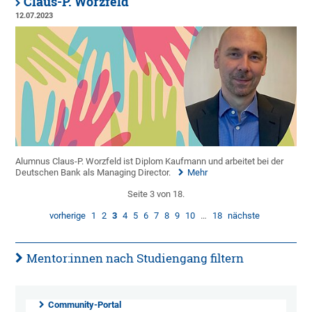
Claus-P. Worzfeld
12.07.2023
Alumnus Claus-P. Worzfeld ist Diplom Kaufmann und arbeitet bei der
Deutschen Bank als Managing Director.
Mehr
Seite 3 von 18.
vorherige
1
2
3
4
5
6
7
8
9
10
…
18
nächste
Mentor:innen nach Studiengang filtern
Community-Portal