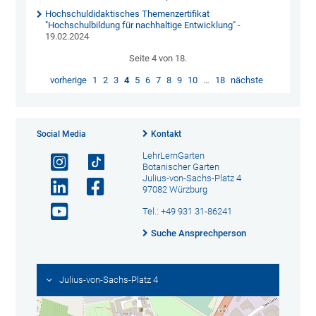
Hochschuldidaktisches Themenzertifikat
"Hochschulbildung für nachhaltige Entwicklung"
-
19.02.2024
Seite 4 von 18.
vorherige
1
2
3
4
5
6
7
8
9
10
…
18
nächste
Social Media
Kontakt
LehrLernGarten
Botanischer Garten
Julius-von-Sachs-Platz 4
97082 Würzburg
Tel.: +49 931 31-86241
Suche Ansprechperson
Julius-von-Sachs-Platz 4