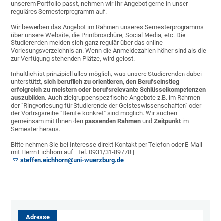
unserem Portfolio passt, nehmen wir Ihr Angebot gerne in unser
reguläres Semesterprogramm auf.
Wir bewerben das Angebot im Rahmen unseres Semesterprogramms
über unsere Website, die Printbroschüre, Social Media, etc. Die
Studierenden melden sich ganz regulär über das online
Vorlesungsverzeichnis an. Wenn die Anmeldezahlen höher sind als die
zur Verfügung stehenden Plätze, wird gelost.
Inhaltlich ist prinzipiell alles möglich, was unsere Studierenden dabei
unterstützt,
sich
beruflich zu orientieren
, den
Berufseinstieg
erfolgreich zu meistern
oder berufsrelevante Schlüsselkompetenzen
auszubilden
. Auch zielgruppenspezifische Angebote z.B. im Rahmen
der "Ringvorlesung für Studierende der Geisteswissenschaften" oder
der Vortragsreihe "Berufe konkret" sind möglich. Wir suchen
gemeinsam mit Ihnen den
passenden Rahmen
und
Zeitpunkt
im
Semester heraus.
Bitte nehmen Sie bei Interesse direkt Kontakt per Telefon oder E-Mail
mit Herrn Eichhorn auf: Tel. 0931/31-89778 |
steffen.eichhorn@uni-wuerzburg.de
Adresse