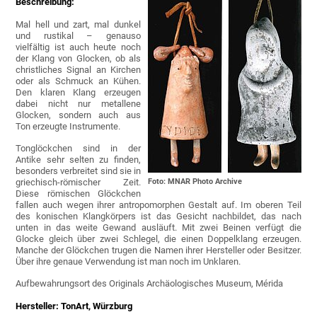
Beschreibung:
Mal hell und zart, mal dunkel
und rustikal – genauso
vielfältig ist auch heute noch
der Klang von Glocken, ob als
christliches Signal an Kirchen
oder als Schmuck an Kühen.
Den klaren Klang erzeugen
dabei nicht nur metallene
Glocken, sondern auch aus
Ton erzeugte Instrumente.
Tonglöckchen sind in der
Antike sehr selten zu finden,
besonders verbreitet sind sie in
griechisch-römischer Zeit.
Foto: MNAR Photo Archive
Diese römischen Glöckchen
fallen auch wegen ihrer antropomorphen Gestalt auf. Im oberen Teil
des konischen Klangkörpers ist das Gesicht nachbildet, das nach
unten in das weite Gewand ausläuft. Mit zwei Beinen verfügt die
Glocke gleich über zwei Schlegel, die einen Doppelklang erzeugen.
Manche der Glöckchen trugen die Namen ihrer Hersteller oder Besitzer.
Über ihre genaue Verwendung ist man noch im Unklaren.
Aufbewahrungsort des Originals Archäologisches Museum, Mérida
Hersteller: TonArt, Würzburg