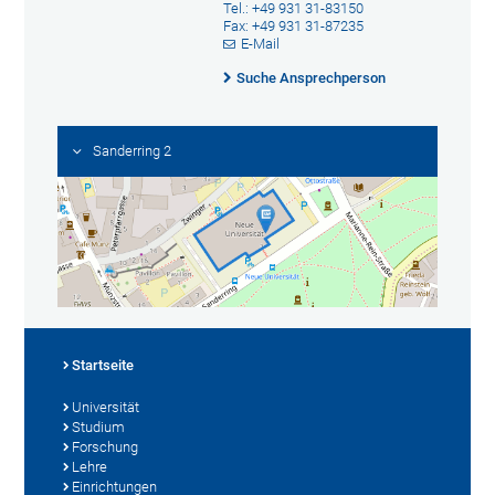
Tel.: +49 931 31-83150
Fax: +49 931 31-87235
E-Mail
Suche Ansprechperson
Sanderring 2
Startseite
Universität
Studium
Forschung
Lehre
Einrichtungen