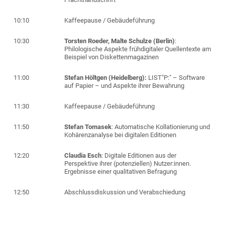
10:10
Kaffeepause / Gebäudeführung
10:30
Torsten Roeder,
Malte Schulze (Berlin)
:
Philologische Aspekte frühdigitaler Quellentexte am
Beispiel von Diskettenmagazinen
11:00
Stefan Höltgen (Heidelberg):
LIST"P:" – Software
auf Papier – und Aspekte ihrer Bewahrung
11:30
Kaffeepause / Gebäudeführung
11:50
Stefan Tomasek
: Automatische Kollationierung und
Kohärenzanalyse bei digitalen Editionen
12:20
Claudia Esch
: Digitale Editionen aus der
Perspektive ihrer (potenziellen) Nutzer:innen.
Ergebnisse einer qualitativen Befragung
12:50
Abschlussdiskussion u
nd Verabschiedung