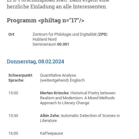
herzliche Einladung an alle Interessenten.
Programm
<philtag n="17"/>
Ort
:
Zentrum für Philologie und Digitalität (
ZPD
)
Hubland Nord
Seminarraum
00.001
Donnerstag, 08.02.2024
Schwerpunkt
:
Quantitative Analyse
Sprache
:
(weitestgehend) Englisch
15:00
Merten Kröncke
: Historical Poetry between
Realism and
Modernism. A Mixed Methods
Approach to Literary Change
15:30
Albin Zehe
: Automatic Detection of Scenes in
Literature
16:00
Kaffeepause