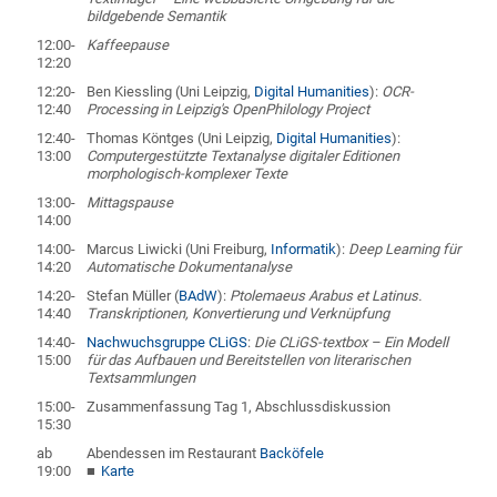
bildgebende Semantik
12:00-
Kaffeepause
12:20
12:20-
Ben Kiessling (Uni Leipzig,
Digital Humanities
):
OCR-
12:40
Processing in Leipzig's OpenPhilology Project
12:40-
Thomas Köntges (Uni Leipzig,
Digital Humanities
):
13:00
Computergestützte Textanalyse digitaler Editionen
morphologisch-komplexer Texte
13:00-
Mittagspause
14:00
14:00-
Marcus Liwicki (Uni Freiburg,
Informatik
):
Deep Learning für
14:20
Automatische Dokumentanalyse
14:20-
Stefan Müller (
BAdW
):
Ptolemaeus Arabus et Latinus.
14:40
Transkriptionen, Konvertierung und Verknüpfung
14:40-
Nachwuchsgruppe CLiGS
:
Die CLiGS-textbox – Ein Modell
15:00
für das Aufbauen und Bereitstellen von literarischen
Textsammlungen
15:00-
Zusammenfassung Tag 1, Abschlussdiskussion
15:30
ab
Abendessen im Restaurant
Backöfele
19:00
Karte