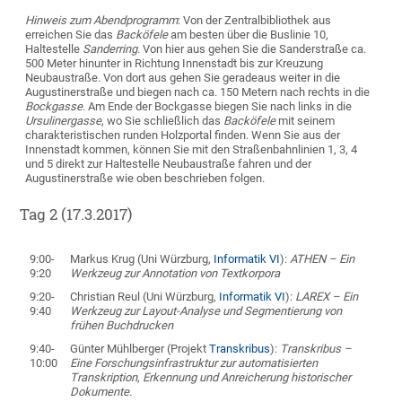
Hinweis zum Abendprogramm
: Von der Zentralbibliothek aus
erreichen Sie das
Backöfele
am besten über die Buslinie 10,
Haltestelle
Sanderring
. Von hier aus gehen Sie die Sanderstraße ca.
500 Meter hinunter in Richtung Innenstadt bis zur Kreuzung
Neubaustraße. Von dort aus gehen Sie geradeaus weiter in die
Augustinerstraße und biegen nach ca. 150 Metern nach rechts in die
Bockgasse
. Am Ende der Bockgasse biegen Sie nach links in die
Ursulinergasse
, wo Sie schließlich das
Backöfele
mit seinem
charakteristischen runden Holzportal finden. Wenn Sie aus der
Innenstadt kommen, können Sie mit den Straßenbahnlinien 1, 3, 4
und 5 direkt zur Haltestelle Neubaustraße fahren und der
Augustinerstraße wie oben beschrieben folgen.
Tag 2 (17.3.2017)
9:00-
Markus Krug (Uni Würzburg,
Informatik VI
):
ATHEN – Ein
9:20
Werkzeug zur Annotation von Textkorpora
9:20-
Christian Reul (Uni Würzburg,
Informatik VI
):
LAREX – Ein
9:40
Werkzeug zur Layout-Analyse und Segmentierung von
frühen Buchdrucken
9:40-
Günter Mühlberger (Projekt
Transkribus
):
Transkribus –
10:00
Eine Forschungsinfrastruktur zur automatisierten
Transkription, Erkennung und Anreicherung historischer
Dokumente.