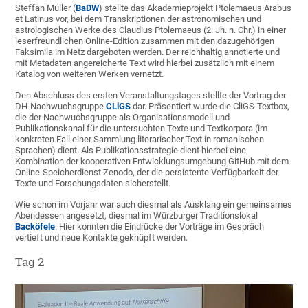
Steffan Müller (
BaDW
) stellte das Akademieprojekt Ptolemaeus Arabus
et Latinus vor, bei dem Transkriptionen der astronomischen und
astrologischen Werke des Claudius Ptolemaeus (2. Jh. n. Chr.) in einer
leserfreundlichen Online-Edition zusammen mit den dazugehörigen
Faksimila im Netz dargeboten werden. Der reichhaltig annotierte und
mit Metadaten angereicherte Text wird hierbei zusätzlich mit einem
Katalog von weiteren Werken vernetzt.
Den Abschluss des ersten Veranstaltungstages stellte der Vortrag der
DH-Nachwuchsgruppe
CLiGS
dar. Präsentiert wurde die CliGS-Textbox,
die der Nachwuchsgruppe als Organisationsmodell und
Publikationskanal für die untersuchten Texte und Textkorpora (im
konkreten Fall einer Sammlung literarischer Text in romanischen
Sprachen) dient. Als Publikationsstrategie dient hierbei eine
Kombination der kooperativen Entwicklungsumgebung GitHub mit dem
Online-Speicherdienst Zenodo, der die persistente Verfügbarkeit der
Texte und Forschungsdaten sicherstellt.
Wie schon im Vorjahr war auch diesmal als Ausklang ein gemeinsames
Abendessen angesetzt, diesmal im Würzburger Traditionslokal
Backöfele
. Hier konnten die Eindrücke der Vorträge im Gespräch
vertieft und neue Kontakte geknüpft werden.
Tag 2