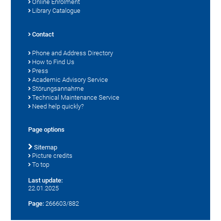
Online Enrolment
Library Catalogue
Contact
Phone and Address Directory
How to Find Us
Press
Academic Advisory Service
Störungsannahme
Technical Maintenance Service
Need help quickly?
Page options
Sitemap
Picture credits
To top
Last update:
22.01.2025
Page:
266603/882