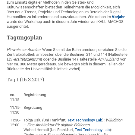
zum Einsatz digitaler Methoden in den Geistes- und
Kulturwissenschaften bietet den Teilnehmern die Möglichkeit, sich
über neue Trends, Projekte und Technologien im Bereich der Digital
Humanities zu informieren und auszutauschen. Wie schon im
Vorjahr
wurde der Workshop auch in diesem Jahr wieder von KALLIMACHOS
ausgerichtet.
Tagungsplan
Hinweis zur Anreise
: Wenn Sie mit der Bahn anreisen, erreichen Sie die
Zentralbibliothek am besten über die Buslinien 214 und 114 (Haltestelle
Universitätszentrum
) oder die Buslinie 14 (Haltestelle
Am Hubland
, von
hier ca. 300 Meter geradeaus. Sie bewegen sich in diesem Fall an der
Rückseite der Universitätsbibliothek vorbei).
Tag 1 (16.3.2017)
ca.
Registrierung
11:15
11:15-
Begrüßung
11:30
11:30-
Tolga Uslu (Uni Frankfurt,
Text Technology Lab
):
Wikidition
12:00
– Eine Architektur für digitale Editionen
Wahed Hemati (Uni Frankfurt,
Text Technology Lab
):
Textimager – Eine webbasierte Umgebung für die