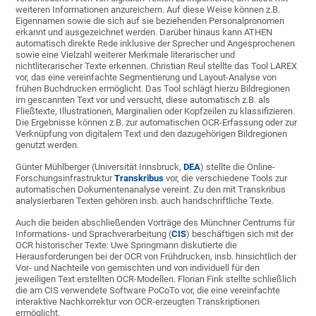
weiteren Informationen anzureichern. Auf diese Weise können z.B.
Eigennamen sowie die sich auf sie beziehenden Personalpronomen
erkannt und ausgezeichnet werden. Darüber hinaus kann ATHEN
automatisch direkte Rede inklusive der Sprecher und Angesprochenen
sowie eine Vielzahl weiterer Merkmale literarischer und
nichtliterarischer Texte erkennen. Christian Reul stellte das Tool LAREX
vor, das eine vereinfachte Segmentierung und Layout-Analyse von
frühen Buchdrucken ermöglicht. Das Tool schlägt hierzu Bildregionen
im gescannten Text vor und versucht, diese automatisch z.B. als
Fließtexte, Illustrationen, Marginalien oder Kopfzeilen zu klassifizieren.
Die Ergebnisse können z.B. zur automatischen OCR-Erfassung oder zur
Verknüpfung von digitalem Text und den dazugehörigen Bildregionen
genutzt werden.
Günter Mühlberger (Universität Innsbruck,
DEA
) stellte die Online-
Forschungsinfrastruktur
Transkribus
vor, die verschiedene Tools zur
automatischen Dokumentenanalyse vereint. Zu den mit Transkribus
analysierbaren Texten gehören insb. auch handschriftliche Texte.
Auch die beiden abschließenden Vorträge des Münchner Centrums für
Informations- und Sprachverarbeitung (
CIS
) beschäftigen sich mit der
OCR historischer Texte: Uwe Springmann diskutierte die
Herausforderungen bei der OCR von Frühdrucken, insb. hinsichtlich der
Vor- und Nachteile von gemischten und von individuell für den
jeweiligen Text erstellten OCR-Modellen. Florian Fink stellte schließlich
die am CIS verwendete Software PoCoTo vor, die eine vereinfachte
interaktive Nachkorrektur von OCR-erzeugten Transkriptionen
ermöglicht.