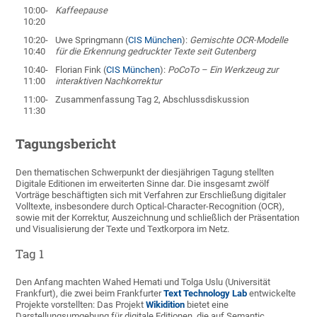
10:00-
Kaffeepause
10:20
10:20-
Uwe Springmann (
CIS München
):
Gemischte OCR-Modelle
10:40
für die Erkennung gedruckter Texte seit Gutenberg
10:40-
Florian Fink (
CIS München
):
PoCoTo – Ein Werkzeug zur
11:00
interaktiven Nachkorrektur
11:00-
Zusammenfassung Tag 2, Abschlussdiskussion
11:30
Tagungsbericht
Den thematischen Schwerpunkt der diesjährigen Tagung stellten
Digitale Editionen im erweiterten Sinne dar. Die insgesamt zwölf
Vorträge beschäftigten sich mit Verfahren zur Erschließung digitaler
Volltexte, insbesondere durch Optical-Character-Recognition (OCR),
sowie mit der Korrektur, Auszeichnung und schließlich der Präsentation
und Visualisierung der Texte und Textkorpora im Netz.
Tag 1
Den Anfang machten Wahed Hemati und Tolga Uslu (Universität
Frankfurt), die zwei beim Frankfurter
Text Technology Lab
entwickelte
Projekte vorstellten: Das Projekt
Wikidition
bietet eine
Darstellungsumgebung für digitale Editionen, die auf Semantic