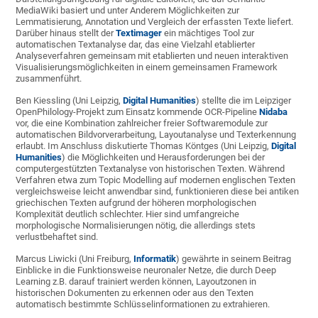
MediaWiki basiert und unter Anderem Möglichkeiten zur
Lemmatisierung, Annotation und Vergleich der erfassten Texte liefert.
Darüber hinaus stellt der
Textimager
ein mächtiges Tool zur
automatischen Textanalyse dar, das eine Vielzahl etablierter
Analyseverfahren gemeinsam mit etablierten und neuen interaktiven
Visualisierungsmöglichkeiten in einem gemeinsamen Framework
zusammenführt.
Ben Kiessling (Uni Leipzig,
Digital Humanities
) stellte die im Leipziger
OpenPhilology-Projekt zum Einsatz kommende OCR-Pipeline
Nidaba
vor, die eine Kombination zahlreicher freier Softwaremodule zur
automatischen Bildvorverarbeitung, Layoutanalyse und Texterkennung
erlaubt. Im Anschluss diskutierte Thomas Köntges (Uni Leipzig,
Digital
Humanities
) die Möglichkeiten und Herausforderungen bei der
computergestützten Textanalyse von historischen Texten. Während
Verfahren etwa zum Topic Modelling auf modernen englischen Texten
vergleichsweise leicht anwendbar sind, funktionieren diese bei antiken
griechischen Texten aufgrund der höheren morphologischen
Komplexität deutlich schlechter. Hier sind umfangreiche
morphologische Normalisierungen nötig, die allerdings stets
verlustbehaftet sind.
Marcus Liwicki (Uni Freiburg,
Informatik
) gewährte in seinem Beitrag
Einblicke in die Funktionsweise neuronaler Netze, die durch Deep
Learning z.B. darauf trainiert werden können, Layoutzonen in
historischen Dokumenten zu erkennen oder aus den Texten
automatisch bestimmte Schlüsselinformationen zu extrahieren.