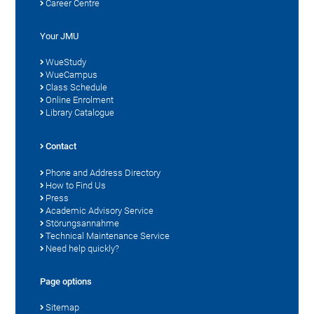
Career Centre
Your JMU
WueStudy
WueCampus
Class Schedule
Online Enrolment
Library Catalogue
Contact
Phone and Address Directory
How to Find Us
Press
Academic Advisory Service
Störungsannahme
Technical Maintenance Service
Need help quickly?
Page options
Sitemap