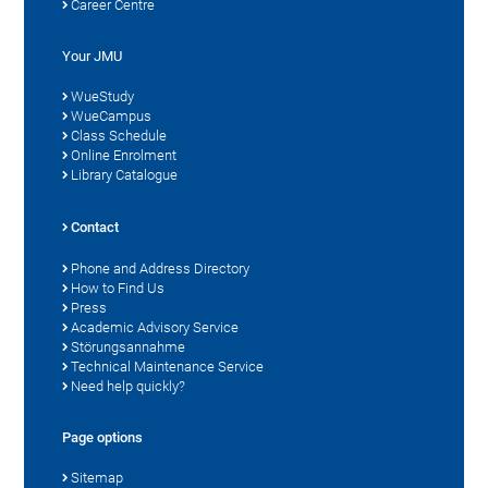
Career Centre
Your JMU
WueStudy
WueCampus
Class Schedule
Online Enrolment
Library Catalogue
Contact
Phone and Address Directory
How to Find Us
Press
Academic Advisory Service
Störungsannahme
Technical Maintenance Service
Need help quickly?
Page options
Sitemap