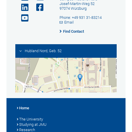
Josef-Martin-Weg 52
97074 Würzburg
Phone: +49 931 31-83214
Email
Find Contact
Hubland Nord, Geb. 52
Home
The University
Studying at JMU
Research