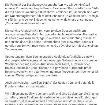
Die Fakultät der Erziehungswissenschaften, wo wir den Großteil
unserer Kurse haben, liegt in Puerto Real, einer Stadt nördlich von Cádiz,
die mit einer 30-minütigen Busfahrt zu erreichen ist. Dennoch sind wird
am Nachmittag immer froh, wieder „zuhause“ in Cádiz zu sein. Denn ja,
wir fühlen uns so wohl, dass wir es schon wirklich als unser neues
„Zuhause“ bezeichnen können.
Die schöne Altstadt mit ihren verwinkelten Gassen und ihrem
andalusischen Flair, die tollen marokkanisch beeinflussten Bauwerke,
das Meer, was man sieht, egal in welche Himmelsrichtung man läuft
und zuletzt das milde Klima - wir möchten kurz einwerfen, dass wir
gerade vom Schwimmen kommen und es Oktober ist - lässt uns einen
Traum leben.
Spätestens mit dem Beginn unseres Auslandsaufenthaltes sind wir
drei begeisterte Wassersportler geworden. So belohnen wir uns an den
Wochenenden mit kleinen Ausflügen nach Tarifa, el Palmar oder
Bolonia und stellen unser Können auf gewissen Surfboards unter
Beweis, wenn wir ein paar Wellen nehmen (wobei aktuell noch eher wir
von den Wellen mitgenommen werden).
Auch die typischen „weißen Städte“ der Region Conil und Vejer de la
Frontera haben es uns angetan.
Wir fühlen uns nach wie vor sehr wohl und sind so dankbar, die Chance
zu haben, unser Studium hier verfolgen und so viele neue Erfahrungen
sammeln zu dürfen. All unsere Erwartungen und Wünsche, auch in
Bezug auf die Universität, die Kurse und unsere Kommilitonen wurden