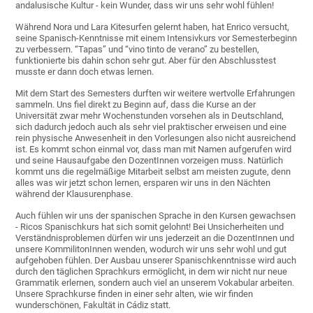
andalusische Kultur - kein Wunder, dass wir uns sehr wohl fühlen!
Während Nora und Lara Kitesurfen gelernt haben, hat Enrico versucht,
seine Spanisch-Kenntnisse mit einem Intensivkurs vor Semesterbeginn
zu verbessern. “Tapas” und “vino tinto de verano” zu bestellen,
funktionierte bis dahin schon sehr gut. Aber für den Abschlusstest
musste er dann doch etwas lernen.
Mit dem Start des Semesters durften wir weitere wertvolle Erfahrungen
sammeln. Uns fiel direkt zu Beginn auf, dass die Kurse an der
Universität zwar mehr Wochenstunden vorsehen als in Deutschland,
sich dadurch jedoch auch als sehr viel praktischer erweisen und eine
rein physische Anwesenheit in den Vorlesungen also nicht ausreichend
ist. Es kommt schon einmal vor, dass man mit Namen aufgerufen wird
und seine Hausaufgabe den DozentInnen vorzeigen muss. Natürlich
kommt uns die regelmäßige Mitarbeit selbst am meisten zugute, denn
alles was wir jetzt schon lernen, ersparen wir uns in den Nächten
während der Klausurenphase.
Auch fühlen wir uns der spanischen Sprache in den Kursen gewachsen
- Ricos Spanischkurs hat sich somit gelohnt! Bei Unsicherheiten und
Verständnisproblemen dürfen wir uns jederzeit an die DozentInnen und
unsere KommilitonInnen wenden, wodurch wir uns sehr wohl und gut
aufgehoben fühlen. Der Ausbau unserer Spanischkenntnisse wird auch
durch den täglichen Sprachkurs ermöglicht, in dem wir nicht nur neue
Grammatik erlernen, sondern auch viel an unserem Vokabular arbeiten.
Unsere Sprachkurse finden in einer sehr alten, wie wir finden
wunderschönen, Fakultät in Cádiz statt.