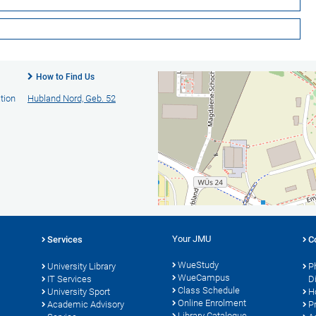
How to Find Us
tion
Hubland Nord, Geb. 52
Your JMU
Services
C
WueStudy
University Library
P
WueCampus
s
IT Services
D
Class Schedule
University Sport
H
Online Enrolment
Academic Advisory
P
Library Catalogue