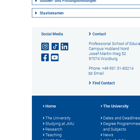
Studien- und Prüfungsordnungen
Staatsexamen
Social Media
Contact
Professional School of Educa
Campus Hubland Nord
Josef-Martin-Weg 52
97074 Würzburg
Phone: +49 931 31-83214
Email
Find Contact
Home
The University
The University
Dates and Deadlines
Studying at JMU
Degree Programme
Research
and Subjects
Teaching
News