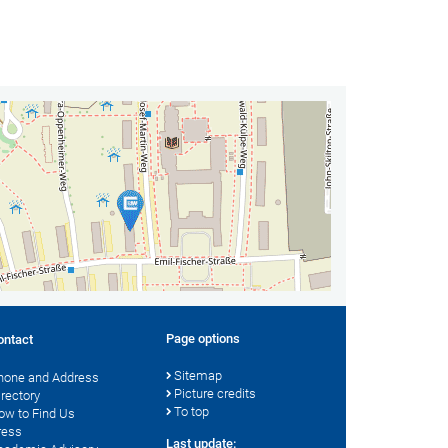
Page options
ontact
Sitemap
hone and Address
Picture credits
irectory
To top
ow to Find Us
ress
Last update: