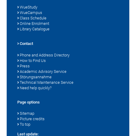
WueStudy
WueCampus
Class Schedule
Online Enrolment
Library Catalogue
Contact
Phone and Address Directory
How to Find Us
Press
Academic Advisory Service
Störungsannahme
Technical Maintenance Service
Need help quickly?
Page options
Sitemap
Picture credits
To top
Last update: