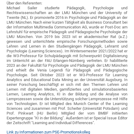
Über den Referenten:
Michael Sailer studierte Pädagogik, Psychologie und
Rechtswissenschaften an der LMU München und der University of
Twente (NL). Er promovierte 2016 in Psychologie und Pädagogik an der
LMU München. Nach einer kurzen Tätigkeit als Business Consultant bei
der Information Multimedia Communication AG, wurde er Post-Doc am
Lehrstuhl für empirische Pädagogik und Pädagogische Psychologie der
LMU München. Von 2019 bis 2023 ist er akademischer Rat (a.Z.)
gewesen und unterrichtete empirische Forschungsmethoden sowie
Lehren und Lernen in den Studiengängen Pädagogik, Lehramt und
Psychologie (Learning Sciences). Im Wintersemester 2021/2022 hat er
die W3-Professur für Schulpädagogik mit Schwerpunkt Digitalisierung
im Unterricht an der FAU Erlangen-Nürnberg vertreten. Er habilitierte
2023 an der Fakultät für Psychologie und Pädagogik der LMU München
und erhielt die Venia Legendi für Pädagogik und Pädagogische
Psychologie. Seit Oktober 2023 ist er W3-Professor für Learning
Analytics and Educational Data Mining an der Universität Augsburg. In
seiner Forschung beschäftigt er sich mit den Themen Lehren und
Lernen mit digitalen Medien, gamifiziertes und simulationsbasiertes
Lernen, Learning Analytics, KI in der Bildung und die Analyse von
Lernprozessen sowie die Unterstützung solcher Lernprozesse mit Hilfe
von Technologien. Er ist Mitglied des Munich Center of the Learning
Sciences und zusammen mit Prof. Scheiter (Universität Potsdam) und
Prof. Pinkwart (HU Berlin) Mitglied der vom BMBF initiierten
Expertengruppe "KI in der Bildung". Außerdem ist er Special Issue Editor
der Zeitschrift "Learning and Individual Differences".
Link zu Informationen zum PSE-Promotionskolleg