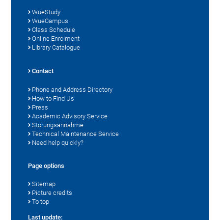
WueStudy
WueCampus
Class Schedule
Online Enrolment
Library Catalogue
Contact
Phone and Address Directory
How to Find Us
Press
Academic Advisory Service
Störungsannahme
Technical Maintenance Service
Need help quickly?
Page options
Sitemap
Picture credits
To top
Last update: