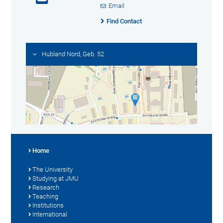
Email
Find Contact
Hubland Nord, Geb. 52
Home
The University
Studying at JMU
Research
Teaching
Institutions
International