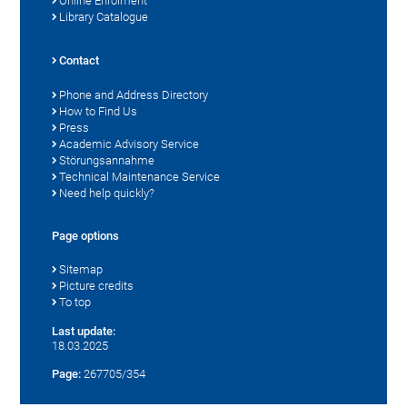
Online Enrolment
Library Catalogue
Contact
Phone and Address Directory
How to Find Us
Press
Academic Advisory Service
Störungsannahme
Technical Maintenance Service
Need help quickly?
Page options
Sitemap
Picture credits
To top
Last update:
18.03.2025
Page:
267705/354