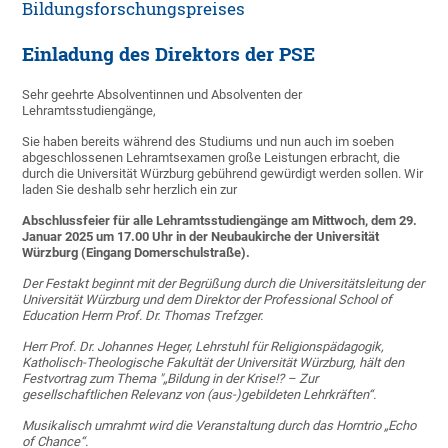
Bildungsforschungspreises
Einladung des Direktors der PSE
Sehr geehrte Absolventinnen und Absolventen der
Lehramtsstudiengänge,
Sie haben bereits während des Studiums und nun auch im soeben
abgeschlossenen Lehramts­examen große Leistungen erbracht, die
durch die Universität Würzburg gebührend gewürdigt werden sollen. Wir
laden Sie deshalb sehr herzlich ein zur
Abschlussfeier für alle Lehramtsstudiengänge am Mittwoch, dem 29.
Januar 2025 um 17.00 Uhr in der Neubaukirche der Universität
Würzburg (Eingang Domerschulstraße).
Der Festakt beginnt mit der Begrüßung durch die Universitätsleitung der
Universität Würzburg und dem Direktor der Professional School of
Education Herrn Prof. Dr. Thomas Trefzger.
Herr Prof. Dr. Johannes Heger, Lehrstuhl für Religionspädagogik,
Katholisch-Theologische Fakultät der Universität Würzburg, hält den
Festvortrag zum Thema "„Bildung in der Krise!? – Zur
gesellschaftlichen Relevanz von (aus-)gebildeten Lehrkräften“.
Musikalisch umrahmt wird die Veranstaltung durch das Horntrio „Echo
of Chance“.