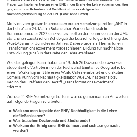
Fragen zur Implementierung einer BNE in der Breite der Lehre auseinander. Hier
ging es um die Definition und Sichtbarkeit einer erfolgreichen
Nachhaltigkeitsbildung an der Uni. (Foto: Anna Dävel)
Motiviert vom großen Interesse am ersten Vernetzungstreffen „BNE in
der Lehre“ am 24. Mai im Botanischen Garten fand noch im
Sommersemester 2022 ein zweites Treffen der Lehrenden an der JMU
statt. Einen zusätzlichen Schub gab die kürzlich erfolgte Eröffnung des
WueLABs am 7. Juni dieses Jahres. Dabei wurde als Thema für ein
Transformationsexperiment vorgeschlagen: Bildung für nachhaltige
Entwicklung (BNE) in der Breite der Lehre etablieren.
Wie das gelingen kann, haben am 19. Juli 26 Dozierende sowie vier
studentische Vertreter:innen der Fachschaftsinitiative Geographie bei
einem Workshop im Stile eines World Cafés erarbeitet und diskutiert.
Cornelia Kühn vom Nachhaltigkeitslabor WueLAB hat deshalb zu
Beginn des Treffens den Begriff „Transformationsexperiment“
erläutert.
Ziel des 2. BNE-Vernetzungstreffens war es gemeinsam an Antworten
auf folgende Fragen zu arbeiten:
Wie kann man Aspekte der BNE/ Nachhaltigkeit in die Lehre
einfließen lassen?
Was brauchen Dozierende und Studierende?
Wie kann der Erfolg einer BNE definiert und sichtbar gemacht
werden?