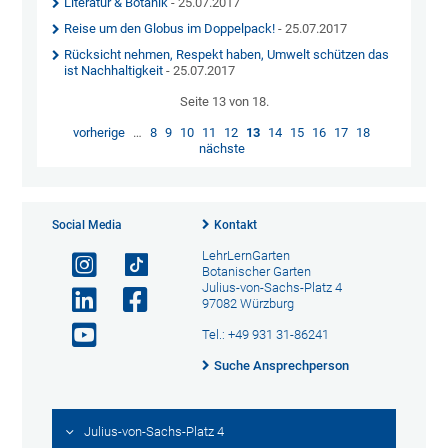
Literatur & Botanik
- 25.07.2017
Reise um den Globus im Doppelpack!
- 25.07.2017
Rücksicht nehmen, Respekt haben, Umwelt schützen das
ist Nachhaltigkeit
- 25.07.2017
Seite 13 von 18.
vorherige
…
8
9
10
11
12
13
14
15
16
17
18
nächste
Social Media
Kontakt
LehrLernGarten
Botanischer Garten
Julius-von-Sachs-Platz 4
97082 Würzburg
Tel.: +49 931 31-86241
Suche Ansprechperson
Julius-von-Sachs-Platz 4