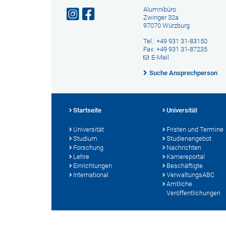
Alumnibüro
Zwinger 32a
97070 Würzburg
Tel.: +49 931 31-83150
Fax: +49 931 31-87235
E-Mail
Suche Ansprechperson
Startseite
Universität
Universität
Fristen und Termine
Studium
Studienangebot
Forschung
Nachrichten
Lehre
Karriereportal
Einrichtungen
Beschäftigte
International
VerwaltungsABC
Amtliche
Veröffentlichungen