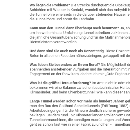
Wo liegen die Probleme?
Die Strecke durchquert die Gipskeup
Schichten mit Wasser in Kontakt, wandelt sich das Anhydrit 
die Tunnelröhre einerseits in die darüber stehenden Häuser, s
die Tunnelröhre und somit die Fahrbahn.
Kann man den Tunnel dann überhaupt noch benutzen?
Ja, a
um ihn weiterhin als Umfahrungstunnel betreiben zu können. 
die jährliche Gesamtüberwachung und für die Maßnahmenplan
Dienstleistern verantwortlich.
Und dann sind Sie auch noch als Dozent tätig.
Diese Dozenten
Beton in all seinen Facetten näherzubringen, gekoppelt mit d
Was lieben Sie besonders an Ihrem Beruf?
Die Möglichkeit d
spannenden anstehenden Aufgaben und die Interaktion mit in
Engagement an der fhnw kam, dachte ich mir: „Gute Ergänzun
Was ist die größte Herausforderung?
Im Amt: nicht in admin
bekommen wir eine Balance zwischen bautechnischer Haltbarke
Klimasünder. Und beim Chienbergtunnel: Wie kann dieser san
Lange Tunnel werden schon vor mehr als hundert Jahren geba
man den Bau des Gotthard-Scheiteltunnels (Eröffnung 1882) 
Arbeitsbedingungen für die Mineure deutlich sicherer geworde
beklagen. Bei dem rund 152 Kilometer langen Stollen vom Go
Tunnelbohrmaschinen, die sonstigen Ausrüstungen und Vore
geht es schon fast wie in einer Fabrik zu und her – Tunnelb