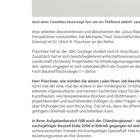
Auch wenn Tunnelbau heutzutage fast wie am Fließband abläuft: spanne
Was arbeiten Absolventinnen und Absolventen der Julius-Ma
Perspektiven vorzustellen, hat Michaela Thiel, Geschäftsfüh
Diesmal ist Dr. Ulrich R. Püschner an der Reihe.
Püschner hat an der JMU Geologe studiert und im Anschluss
Zusätzlich hat er sich berufsbegleitend wirtschaftswissenscha
Landschaft (Schweiz) Projektleiter für Erhaltungsmanagement
drei Jahren engagiert er sich nebenberuflich als Dozent an 
Fach Baustofftechnologie II = Beton.
Herr Püschner, wie würden Sie einem Laien Ihren Job besch
rückt mal der eine, mal der andere in den Vordergrund. Im E
externen Ingenieurbüros und meinem fachlichen Input für die
Kunstbauten, wie beispielsweise Brücken und Stützmauern – 
projektierenden und ausführenden Kollegen zu allen Fragen
über Prüfungen bis zum Recycling. Ziel ist es, dass die öffen
geringem Unterhalt erstellt und betreiben kann.
In ihren Aufgabenbereich fällt auch der Chienbergtunnel – ei
sechsjähriger Bauzeit Ende 2006 in Betrieb gegangen ist und
schweizerischen Tunneln ein kostspieliger Spezialfall. Hie
beziehungsweise an ihre Grenzen.