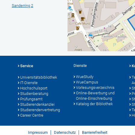
Sanderring 2
Dienste
Service
K
WueStudy
Universitätsbibliothek
T
WueCampus
IT-Dienste
A
Vorlesungsverzeichnis
Hochschulsport
S
Online-Bewerbung und
Studienberatung
P
Online-Einschreibung
Prüfungsamt
S
Katalog der Bibliothek
Studierendenkanzlei
S
Studierendenvertretung
T
Career Centre
Hi
Impressum
Datenschutz
Barrierefreiheit