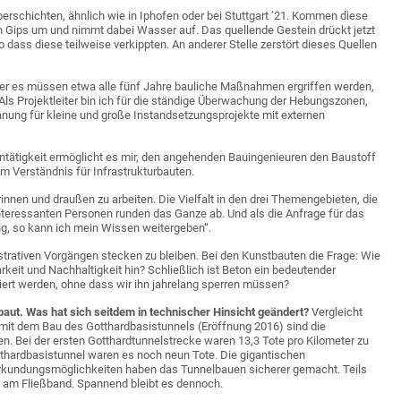
erschichten, ähnlich wie in Iphofen oder bei Stuttgart ’21. Kommen diese
in Gips um und nimmt dabei Wasser auf. Das quellende Gestein drückt jetzt
o dass diese teilweise verkippten. An anderer Stelle zerstört dieses Quellen
ber es müssen etwa alle fünf Jahre bauliche Maßnahmen ergriffen werden,
Als Projektleiter bin ich für die ständige Überwachung der Hebungszonen,
ung für kleine und große Instandsetzungsprojekte mit externen
tätigkeit ermöglicht es mir, den angehenden Bauingenieuren den Baustoff
em Verständnis für Infrastrukturbauten.
rinnen und draußen zu arbeiten. Die Vielfalt in den drei Themengebieten, die
teressanten Personen runden das Ganze ab. Und als die Anfrage für das
g, so kann ich mein Wissen weitergeben“.
istrativen Vorgängen stecken zu bleiben. Bei den Kunstbauten die Frage: Wie
it und Nachhaltigkeit hin? Schließlich ist Beton ein bedeutender
iert werden, ohne dass wir ihn jahrelang sperren müssen?
ut. Was hat sich seitdem in technischer Hinsicht geändert?
Vergleicht
mit dem Bau des Gotthardbasistunnels (Eröffnung 2016) sind die
n. Bei der ersten Gotthardtunnelstrecke waren 13,3 Tote pro Kilometer zu
tthardbasistunnel waren es noch neun Tote. Die gigantischen
rkundungsmöglichkeiten haben das Tunnelbauen sicherer gemacht. Teils
au am Fließband. Spannend bleibt es dennoch.