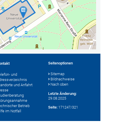
Seitenoptionen
ontakt
Sitemap
elefon- und
Bildnachweise
dressverzeichnis
Nach oben
tandorte und Anfahrt
resse
Letzte Änderung:
tudienberatung
29.08.2025
törungsannahme
echnischer Betrieb
Seite:
171247/321
lfe im Notfall