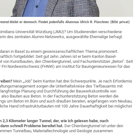
nd bleibt er dennoch. Findet jedenfalls Alumnus Ulrich R. Püschner. (Bild: privat)
ximilians-Universität Würzburg (JMU)? Um Studierenden verschiedene
rerin des zentralen Alumni-Netzwerks, ausgewählte Ehemalige befragt.
 daran in Basel zu einem geowissenschaftlichen Thema promoviert.
ftlich fortgebildet. Seit gut zehn Jahren ist er beim Kanton Basel-
 von Kunstbauten, den Chienbergtunnel, und Fachunterstützer „Beton“. Seit
der FH Nordwestschweiz (FHNW) am Institut für Bauingenieurwesen für das
reiben?
Mein „Job“ beim Kanton hat drei Schwerpunkte. Je nach Erfordernis
rhaltungsmanagement sorgen die Unterhaltskreise des Tiefbauamts mit
 langfristige Planung und Durchführung der Bauwerkskontrolle von
also Bauten aus Beton. In der Fachunterstützung Beton werden die
 rings um Beton im Büro und auch draußen beraten, angefangen vom Neubau,
tliche Hand Infrastrukturbauten mit 100 Jahre Dauerhaftigkeit bei möglichst
n 2,3 Kilometer langer Tunnel, der, wie ich gelesen habe, nach
 dann schnell Probleme bereitet hat.
Der Chienbergtunnel ist unter den
r kommen Tunnelbau, Materialtechnologie und Geologie zusammen