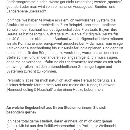
Förderprogramme sind teilweise gar nicht umsetzbar, werden ‚spontan‘
geändert oder man wird von so mancher Aussage auf Bundes- und
Länderebene überrascht.
Ich finde, wir haben teilweise ein ziemlich verworrenes System, die
Struktur ist sehr unterschiedlich. Zum Beispiel kann eine staatliche
Schule in der Sachaufwandsträgerschaft des Freistaats Bayern ihre
Geräte selbst besorgen. Aufträge zum Beispiel für digitale Geräte für
die 40 Schulen in städtischer Sachaufwandsträgerschaft etwa müssen
wir als Kommune aber europaweit ausschreiben – da muss man einige
Zeit von der Ausschreibung bis zur Auslieferung einplanen. Und dann ist
es natürlich für den Bürger nicht zu verstehen, warum es an der einen
Stelle schnell und an der anderen so langsam geht. Ich muss sagen,
ohne meine vorherige Erfahrung als Stadtratsmitglied wäre es mir sehr
schwer gefallen, mit den unterschiedlichen Gemenge-Lagen und
Systemen zurecht zu kommen.
Persönlich ist es für mich natürlich auch eine Herausforderung, als
alleinerziehende Mutter mein Amt und meine drei Kinder, Stichwort
‚Homeschooling & Haushalt‘ unter einen Hut zu bekommen.
An welche Begebenheit aus Ihrem Studium erinnern Sie sich
besonders gerne?
Ich habe total gerne studiert, daran erinnere ich mich ganz genau
(lacht). Mir ist aus den Politikwissenschaften Professor Weihnacht