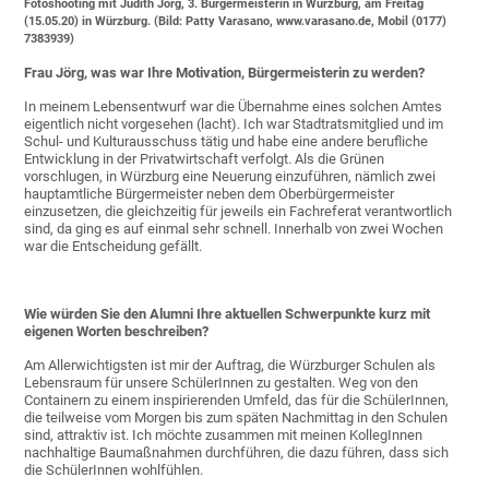
Fotoshooting mit Judith Jörg, 3. Bürgermeisterin in Würzburg, am Freitag
(15.05.20) in Würzburg. (Bild: Patty Varasano, www.varasano.de, Mobil (0177)
7383939)
Frau Jörg, was war Ihre Motivation, Bürgermeisterin zu werden?
In meinem Lebensentwurf war die Übernahme eines solchen Amtes
eigentlich nicht vorgesehen (lacht). Ich war Stadtratsmitglied und im
Schul- und Kulturausschuss tätig und habe eine andere berufliche
Entwicklung in der Privatwirtschaft verfolgt. Als die Grünen
vorschlugen, in Würzburg eine Neuerung einzuführen, nämlich zwei
hauptamtliche Bürgermeister neben dem Oberbürgermeister
einzusetzen, die gleichzeitig für jeweils ein Fachreferat verantwortlich
sind, da ging es auf einmal sehr schnell. Innerhalb von zwei Wochen
war die Entscheidung gefällt.
Wie würden Sie den Alumni Ihre aktuellen Schwerpunkte kurz mit
eigenen Worten beschreiben?
Am Allerwichtigsten ist mir der Auftrag, die Würzburger Schulen als
Lebensraum für unsere SchülerInnen zu gestalten. Weg von den
Containern zu einem inspirierenden Umfeld, das für die SchülerInnen,
die teilweise vom Morgen bis zum späten Nachmittag in den Schulen
sind, attraktiv ist. Ich möchte zusammen mit meinen KollegInnen
nachhaltige Baumaßnahmen durchführen, die dazu führen, dass sich
die SchülerInnen wohlfühlen.