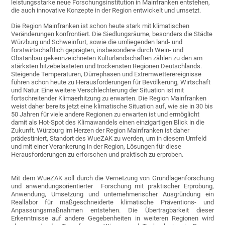
leistungsstarke neue Forschungsinstitution in Mainfranken entstehen,
die auch innovative Konzepte in der Region entwickelt und umsetzt.
Die Region Mainfranken ist schon heute stark mit klimatischen
Veränderungen konfrontiert. Die Siedlungsräume, besonders die Städte
Würzburg und Schweinfurt, sowie die umliegenden land- und
forstwirtschaftlich geprägten, insbesondere durch Wein- und
Obstanbau gekennzeichneten Kulturlandschaften zählen zu den am
stärksten hitzebelasteten und trockensten Regionen Deutschlands.
Steigende Temperaturen, Dürrephasen und Extremwetterereignisse
führen schon heute zu Herausforderungen für Bevölkerung, Wirtschaft
und Natur. Eine weitere Verschlechterung der Situation ist mit
fortschreitender Klimaerhitzung zu erwarten. Die Region Mainfranken
weist daher bereits jetzt eine klimatische Situation auf, wie sie in 30 bis
50 Jahren für viele andere Regionen zu erwarten ist und ermöglicht
damit als Hot-Spot des Klimawandels einen einzigartigen Blick in die
Zukunft. Würzburg im Herzen der Region Mainfranken ist daher
prädestiniert, Standort des WueZAK zu werden, um in diesem Umfeld
und mit einer Verankerung in der Region, Lösungen für diese
Herausforderungen zu erforschen und praktisch zu erproben.
Mit dem WueZAK soll durch die Vernetzung von Grundlagenforschung
und anwendungsorientierter Forschung mit praktischer Erprobung,
Anwendung, Umsetzung und unternehmerischer Ausgründung ein
Reallabor für maßgeschneiderte klimatische Präventions- und
Anpassungsmaßnahmen entstehen. Die Übertragbarkeit dieser
Erkenntnisse auf andere Gegebenheiten in weiteren Regionen wird