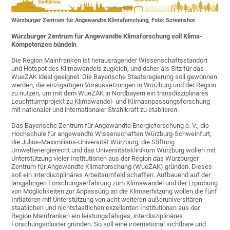
Würzburger Zentrum für Angewandte Klimaforschung, Foto: Screenshot
Würzburger Zentrum für Angewandte Klimaforschung soll Klima-
Kompetenzen bündeln
Die Region Mainfranken ist herausragender Wissenschaftsstandort
und Hotspot des Klimawandels zugleich, und daher als Sitz für das
WueZAK ideal geeignet. Die Bayerische Staatsregierung soll gewonnen
werden, die einzigartigen Voraussetzungen in Würzburg und der Region
zu nutzen, um mit dem WueZAK in Nordbayern ein transdisziplinäres
Leuchtturmprojekt zu Klimawandel- und Klimaanpassungsforschung
mit nationaler und internationaler Strahlkraft zu etablieren.
Das Bayerische Zentrum für Angewandte Energieforschung e. V., die
Hochschule für angewandte Wissenschaften Würzburg-Schweinfurt,
die Julius-Maximilians-Universität Würzburg, die Stiftung
Umweltenergierecht und das Universitätsklinikum Würzburg wollen mit
Unterstützung vieler Institutionen aus der Region das Würzburger
Zentrum für Angewandte Klimaforschung (WueZAK) gründen. Dieses
soll ein interdisziplinäres Arbeitsumfeld schaffen. Aufbauend auf der
langjährigen Forschungserfahrung zum Klimawandel und der Erprobung
von Möglichkeiten zur Anpassung an die Klimaerhitzung wollen die fünf
Initiatoren mit Unterstützung von acht weiteren außeruniversitären
staatlichen und nichtstaatlichen exzellenten Institutionen aus der
Region Mainfranken ein leistungsfähiges, interdisziplinäres
Forschungscluster gründen. So soll eine international sichtbare und