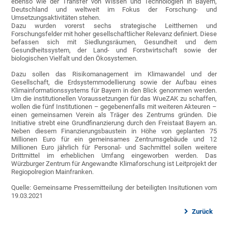
ebenso wie der Transfer von Wissen und Technologien in Bayern,
Deutschland und weltweit im Fokus der Forschung- und
Umsetzungsaktivitäten stehen.
Dazu wurden vorerst sechs strategische Leitthemen und
Forschungsfelder mit hoher gesellschaftlicher Relevanz definiert. Diese
befassen sich mit Siedlungsräumen, Gesundheit und dem
Gesundheitssystem, der Land- und Forstwirtschaft sowie der
biologischen Vielfalt und den Ökosystemen.
Dazu sollen das Risikomanagement im Klimawandel und der
Gesellschaft, die Erdsystemmodellierung sowie der Aufbau eines
Klimainformationssystems für Bayern in den Blick genommen werden.
Um die institutionellen Voraussetzungen für das WueZAK zu schaffen,
wollen die fünf Institutionen – gegebenenfalls mit weiteren Akteuren –
einen gemeinsamen Verein als Träger des Zentrums gründen. Die
Initiative strebt eine Grundfinanzierung durch den Freistaat Bayern an.
Neben diesem Finanzierungsbaustein in Höhe von geplanten 75
Millionen Euro für ein gemeinsames Zentrumsgebäude und 12
Millionen Euro jährlich für Personal- und Sachmittel sollen weitere
Drittmittel im erheblichen Umfang eingeworben werden. Das
Würzburger Zentrum für Angewandte Klimaforschung ist Leitprojekt der
Regiopolregion Mainfranken.
Quelle: Gemeinsame Pressemitteilung der beteiligten Insitutionen vom
19.03.2021
Zurück