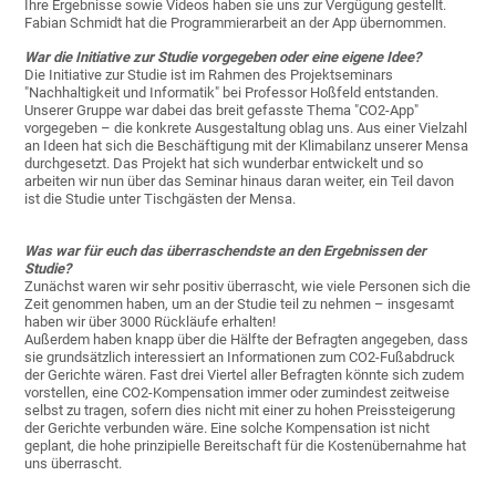
Ihre Ergebnisse sowie Videos haben sie uns zur Vergügung gestellt.
Fabian Schmidt hat die Programmierarbeit an der App übernommen.
War die Initiative zur Studie vorgegeben oder eine eigene Idee?
Die Initiative zur Studie ist im Rahmen des Projektseminars
"Nachhaltigkeit und Informatik" bei Professor Hoßfeld entstanden.
Unserer Gruppe war dabei das breit gefasste Thema "CO2-App"
vorgegeben – die konkrete Ausgestaltung oblag uns. Aus einer Vielzahl
an Ideen hat sich die Beschäftigung mit der Klimabilanz unserer Mensa
durchgesetzt. Das Projekt hat sich wunderbar entwickelt und so
arbeiten wir nun über das Seminar hinaus daran weiter, ein Teil davon
ist die Studie unter Tischgästen der Mensa.
Was war für euch das überraschendste an den Ergebnissen der
Studie?
Zunächst waren wir sehr positiv überrascht, wie viele Personen sich die
Zeit genommen haben, um an der Studie teil zu nehmen – insgesamt
haben wir über 3000 Rückläufe erhalten!
Außerdem haben knapp über die Hälfte der Befragten angegeben, dass
sie grundsätzlich interessiert an Informationen zum CO2-Fußabdruck
der Gerichte wären. Fast drei Viertel aller Befragten könnte sich zudem
vorstellen, eine CO2-Kompensation immer oder zumindest zeitweise
selbst zu tragen, sofern dies nicht mit einer zu hohen Preissteigerung
der Gerichte verbunden wäre. Eine solche Kompensation ist nicht
geplant, die hohe prinzipielle Bereitschaft für die Kostenübernahme hat
uns überrascht.