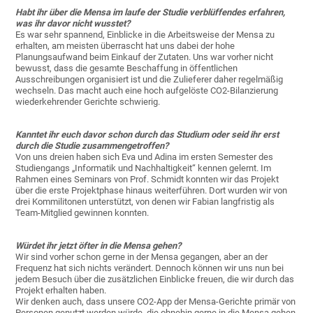
Habt ihr über die Mensa im laufe der Studie verblüffendes erfahren,
was ihr davor nicht wusstet?
Es war sehr spannend, Einblicke in die Arbeitsweise der Mensa zu
erhalten, am meisten überrascht hat uns dabei der hohe
Planungsaufwand beim Einkauf der Zutaten. Uns war vorher nicht
bewusst, dass die gesamte Beschaffung in öffentlichen
Ausschreibungen organisiert ist und die Zulieferer daher regelmäßig
wechseln. Das macht auch eine hoch aufgelöste CO2-Bilanzierung
wiederkehrender Gerichte schwierig.
Kanntet ihr euch davor schon durch das Studium oder seid ihr erst
durch die Studie zusammengetroffen?
Von uns dreien haben sich Eva und Adina im ersten Semester des
Studiengangs „Informatik und Nachhaltigkeit“ kennen gelernt. Im
Rahmen eines Seminars von Prof. Schmidt konnten wir das Projekt
über die erste Projektphase hinaus weiterführen. Dort wurden wir von
drei Kommilitonen unterstützt, von denen wir Fabian langfristig als
Team-Mitglied gewinnen konnten.
Würdet ihr jetzt öfter in die Mensa gehen?
Wir sind vorher schon gerne in der Mensa gegangen, aber an der
Frequenz hat sich nichts verändert. Dennoch können wir uns nun bei
jedem Besuch über die zusätzlichen Einblicke freuen, die wir durch das
Projekt erhalten haben.
Wir denken auch, dass unsere CO2-App der Mensa-Gerichte primär von
Personen genutzt werden würde, die ohnehin gerne in die Mensa gehen