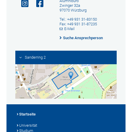
Alumnibüro
Zwinger 32a
97070 Würzburg
Tel.: +49 931 31-83150
Fax: +49 931 31-87235
E-Mail
Suche Ansprechperson
Sanderring 2
Startseite
Universität
Studium