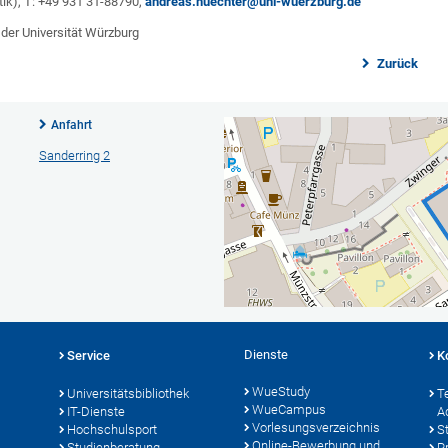
tik), T: +49 931 31-88790,
andreas.nuechter@uni-wuerzburg.de
 der Universität Würzburg
Zurück
Anfahrt
Sanderring 2
Dienste
Service
K
WueStudy
Universitätsbibliothek
T
WueCampus
IT-Dienste
A
Vorlesungsverzeichnis
Hochschulsport
S
Online-Bewerbung und
Studienberatung
P