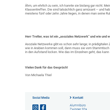
Ähm, um ehrlich zu sein, ich kannte sie bislang gar nicht. M
Klassentreffen. Die sind tatsächlich ganz amüsant – und h
meistens fünf oder zehn Jahre liegen, in denen man seine Ru
Herr Tretter, was ist ein „asoziales Netzwerk“ und wie und 
Asoziale Netzwerke gibt es schon sehr lange; in prädigitalen
wie in Arabien kommen soll, dann muss sie vom Stammtisch 
in den Aufstand locken. Wie das im Einzelnen geht, das kann
Vielen Dank für das Gespräch!
Von Michaela Thiel
Social Media
Kontakt
Alumnibüro
Zwinger 32a