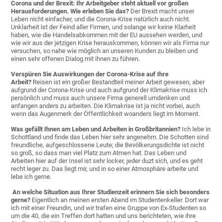
Corona und der Brexit: Ihr Arbeitgeber steht aktuell vor großen
Herausforderungen. Wie erleben Sie das?
Der Brexit macht unser
Leben nicht einfacher, und die Corona-Krise natürlich auch nicht.
Unklarheit ist der Feind aller Firmen, und solange wir keine Klarheit
haben, wie die Handelsabkommen mit der EU aussehen werden, und
wie wir aus der jetzigen Krise herauskommen, können wir als Firma nur
versuchen, so nahe wie möglich an unseren Kunden zu bleiben und
einen sehr offenen Dialog mit ihnen zu führen.
Verspüren Sie Auswirkungen der Corona-Krise auf Ihre
Arbeit?
Reisen ist ein großer Bestandteil meiner Arbeit gewesen, aber
aufgrund der Corona-Krise und auch aufgrund der Klimakrise muss ich
persönlich und muss auch unsere Firma generell umdenken und
anfangen anders zu arbeiten. Die Klimakrise ist ja nicht vorbei, auch
wenn das Augenmerk der Öffentlichkeit woanders liegt im Moment.
Was gefällt Ihnen am Leben und Arbeiten in Großbritannien?
Ich lebe in
Schottland und finde das Leben hier sehr angenehm. Die Schotten sind
freundliche, aufgeschlossene Leute; die Bevölkerungsdichte ist nicht
so groß, so dass man viel Platz zum Atmen hat. Das Leben und
Arbeiten hier auf der Insel ist sehr locker, jeder duzt sich, und es geht
recht leger zu. Das liegt mir, und in so einer Atmosphäre arbeite und
lebe ich gerne.
An welche Situation aus Ihrer Studienzeit erinnern Sie sich besonders
gerne?
Eigentlich an meinen ersten Abend im Studentenkeller. Dort war
ich mit einer Freundin, und wir trafen eine Gruppe von Ex-Studenten so
um die 40, die ein Treffen dort hatten und uns berichteten, wie ihre