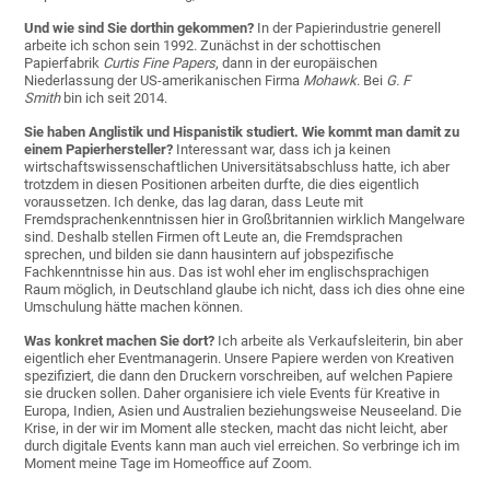
Und wie sind Sie dorthin gekommen?
In der Papierindustrie generell
arbeite ich schon sein 1992. Zunächst in der schottischen
Papierfabrik
Curtis Fine Papers
, dann in der europäischen
Niederlassung der US-amerikanischen Firma
Mohawk
. Bei
G. F
Smith
bin ich seit 2014.
Sie haben Anglistik und Hispanistik studiert. Wie kommt man damit zu
einem Papierhersteller?
Interessant war, dass ich ja keinen
wirtschaftswissenschaftlichen Universitätsabschluss hatte, ich aber
trotzdem in diesen Positionen arbeiten durfte, die dies eigentlich
voraussetzen. Ich denke, das lag daran, dass Leute mit
Fremdsprachenkenntnissen hier in Großbritannien wirklich Mangelware
sind. Deshalb stellen Firmen oft Leute an, die Fremdsprachen
sprechen, und bilden sie dann hausintern auf jobspezifische
Fachkenntnisse hin aus. Das ist wohl eher im englischsprachigen
Raum möglich, in Deutschland glaube ich nicht, dass ich dies ohne eine
Umschulung hätte machen können.
Was konkret machen Sie dort?
Ich arbeite als Verkaufsleiterin, bin aber
eigentlich eher Eventmanagerin. Unsere Papiere werden von Kreativen
spezifiziert, die dann den Druckern vorschreiben, auf welchen Papiere
sie drucken sollen. Daher organisiere ich viele Events für Kreative in
Europa, Indien, Asien und Australien beziehungsweise Neuseeland. Die
Krise, in der wir im Moment alle stecken, macht das nicht leicht, aber
durch digitale Events kann man auch viel erreichen. So verbringe ich im
Moment meine Tage im Homeoffice auf Zoom.