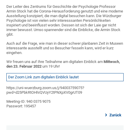
Der Leiter des Zentrums für Geschichte der Psychologie Professor
Armin Stock hat die Corona-Herausforderung genutzt und eine moderne
Ausstellung konzipiert, die man digital besuchen kann. Die Würzburger
Psychologie ist von vielen sehr interesssanten Persönlichkeiten
inspiriert und beeinflusst worden. Dessen ist sich der Laie gar nicht
immer bewusst. Umso spannender sind die Einblicke, die Armin Stock
gibt.
Auch auf die Frage, wie man in dieser schwer planbaren Zeit in Museen
interessante ausstellt und so Besucher fesseln kann, wird er kurz
eingehen.
Wir freuen uns auf Ihre Teilnahme am digitalen Einblick am
Mittwoch,
den 23. Februar 2022
um 19 Uhr!
Der Zoom Link zum digitalen Einblick lautet
https://uni-wuerzburg.zoom.us/j/94003759075?
pwd=d25PbkRtOHhIQVUyY2tPNXpXV0grUT09
Meeting-ID: 940 0375 9075
Passwort: 195457
Zurück