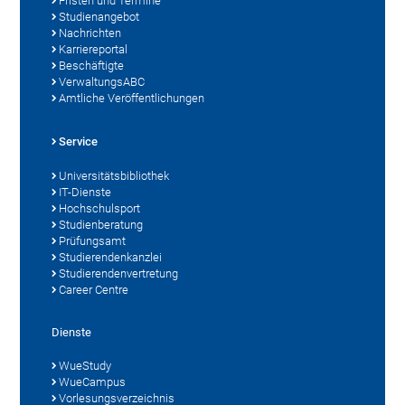
Fristen und Termine
Studienangebot
Nachrichten
Karriereportal
Beschäftigte
VerwaltungsABC
Amtliche Veröffentlichungen
Service
Universitätsbibliothek
IT-Dienste
Hochschulsport
Studienberatung
Prüfungsamt
Studierendenkanzlei
Studierendenvertretung
Career Centre
Dienste
WueStudy
WueCampus
Vorlesungsverzeichnis