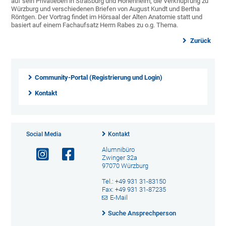
auf sein Privatleben in Straßburg und Hohenheim, die Verknüpfung zu
Würzburg und verschiedenen Briefen von August Kundt und Bertha
Röntgen. Der Vortrag findet im Hörsaal der Alten Anatomie statt und
basiert auf einem Fachaufsatz Herrn Rabes zu o.g. Thema.
Zurück
Community-Portal (Registrierung und Login)
Kontakt
Social Media
Kontakt
Alumnibüro
Zwinger 32a
97070 Würzburg
Tel.: +49 931 31-83150
Fax: +49 931 31-87235
E-Mail
Suche Ansprechperson