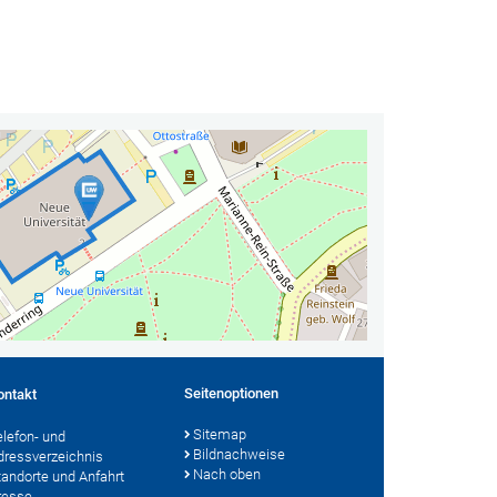
Seitenoptionen
ontakt
Sitemap
elefon- und
Bildnachweise
dressverzeichnis
Nach oben
tandorte und Anfahrt
resse