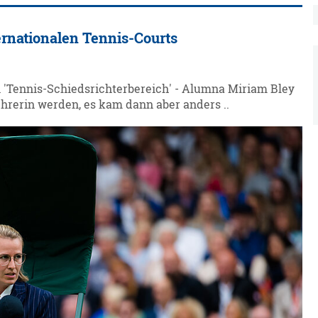
ternationalen Tennis-Courts
n 'Tennis-Schiedsrichterbereich' - Alumna Miriam Bley
Lehrerin werden, es kam dann aber anders ..