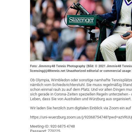
Foto: Jimmmy48 Tennis Photography (Bild: © 2021 Jimmie48 Tennis Ph
licensing@j48tennis.net Unauthorized editorial or commercial usage is
Ob Olympia, Wimbledon oder sonstige namhafte Tennisplätze -
nämlich vom Schiedsrichterstuhl. Sie muss regelmäßig Stan
schon einmal rauh zu auf dem Platz. Und vor allen Dingen muss
sich gerade in Corona-Zeiten speziellen Regeln unterziehen - 
Leben, dass Sie von Australien und Würzburg aus organisiert.
Wir laden Sie herzilch zum digitalen Einblick via Zoom ein auf
https://uni-wuerzburg.zoom.us/j/92068754748?pwd=azV
Meeting-ID: 920 6875 4748
Passwort: 770225