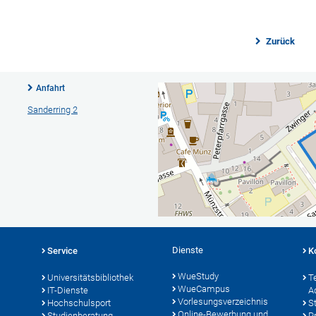
Zurück
Anfahrt
Sanderring 2
Dienste
Service
K
WueStudy
Universitätsbibliothek
T
WueCampus
IT-Dienste
A
Vorlesungsverzeichnis
Hochschulsport
S
Online-Bewerbung und
Studienberatung
P