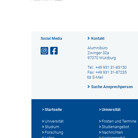
Social Media
Kontakt
Alumnibüro
Zwinger 32a
97070 Würzburg
Tel.: +49 931 31-83150
Fax: +49 931 31-87235
E-Mail
Suche Ansprechperson
Startseite
Universität
Universität
Fristen und Termine
Studium
Studienangebot
Forschung
Nachrichten
Lehre
Karriereportal