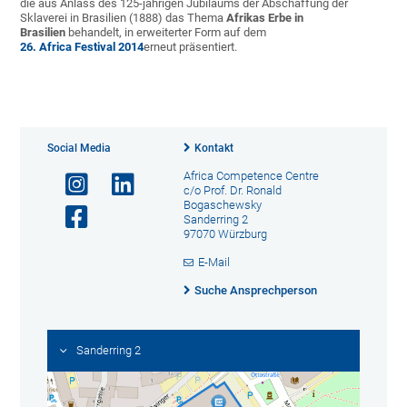
die aus Anlass des 125-jährigen Jubiläums der Abschaffung der
Sklaverei in Brasilien (1888) das Thema
Afrikas Erbe in
Brasilien
behandelt, in erweiterter Form auf dem
26. Africa Festival 2014
erneut präsentiert.
Social Media
Kontakt
Africa Competence Centre
c/o Prof. Dr. Ronald
Bogaschewsky
Sanderring 2
97070 Würzburg
E-Mail
Suche Ansprechperson
Sanderring 2