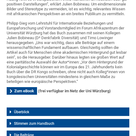
positiven Darstellungen“, erklärt Julien Bobineau. Um eindimensionale
Bilder und Stereotype zu vermeiden, ist es wichtig, relevantes Wissen
mit afrikanischen Perspektiven an ein breites Publikum zu vermitteln.
Philipp Gieg vom Lehrstuhl für Internationale Beziehungen und
Europaforschung und Vorstandsmitglied im Forum Afrikazentrum der
Universität Würzburg hat das Buch zusammen mit seinen Kollegen
Julien Bobineau (D² Denkfabrik Diversität) und Timo Lowinger
herausgegeben. „Uns war wichtig, dass alle Beiträge auf einem
wissenschaftlichen Fundament aufbauen. Gleichzeitig sollten die
Artikel auch für Menschen ohne akademischen Hintergrund gut lesbar
sein“, so die Herausgeber. Darüber hinaus legten sie großen Wert auf
eine paritätische Auswahl der Autor*innen: „Vor dem Hintergrund der
Kolonialgeschichte können wir im Europa des 21. Jahrhunderts kein
Buch über die DR Kongo schreiben, ohne nicht auch Kolleg*innen von
kongolesischen Universitäten mindestens in gleichem Maße zu
beteiligen wie europäische Perspektiven.“
Zum eBook
(frei verfügbar im Netz der Uni Würzburg)
Überblick
Stimmen zum Handbuch
Die Beiträge