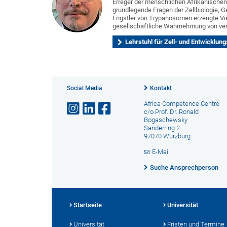
Erreger der menschlichen Afrikanische
grundlegende Fragen der Zellbiologie, 
Engstler von Trypanosomen erzeugte Vieh
gesellschaftliche Wahrnehmung von ve
Lehrstuhl für Zell- und Entwicklung
Social Media
Kontakt
Africa Competence Centre
c/o Prof. Dr. Ronald
Bogaschewsky
Sanderring 2
97070 Würzburg
E-Mail
Suche Ansprechperson
Startseite
Universität
Universität
Fristen und Termine