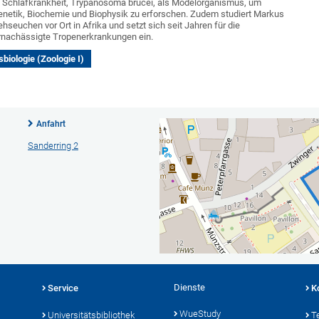
n Schlafkrankheit, Trypanosoma brucei, als Modelorganismus, um
Genetik, Biochemie und Biophysik zu erforschen. Zudem studiert Markus
seuchen vor Ort in Afrika und setzt sich seit Jahren für die
rnachässigte Tropenerkrankungen ein.
sbiologie (Zoologie I)
Anfahrt
Sanderring 2
Dienste
Service
K
WueStudy
Universitätsbibliothek
T