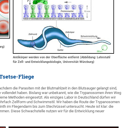
urg)
Antikörper werden von der Oberfläche entfernt (Abbildung: Lehrstuhl
für Zell- und Entwicklungsbiologie, Universität Würzburg)
setse-Fliege
achdem die Parasiten mit der Blutmahlzeit in den Blutsauger gelangt sind,
ege vollendet haben. Bislang war unbekannt, wie die Trypanosomen ihren Weg
erne Methoden eingesetzt. Als einziges Labor in Deutschland dürfen wir
 mehrfach Zellform und Schwimmstil. Wir haben die Route der Trypanosomen
rinth im Fliegendarm bis zum Stechrüssel untersucht. Heute ist klar: die
mmen. Diese Schwachstelle nutzen wir für die Entwicklung neuer