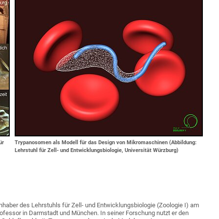
ür
Trypanosomen als Modell für das Design von Mikromaschinen (Abbildung:
Lehrstuhl für Zell- und Entwicklungsbiologie, Universität Würzburg)
Inhaber des Lehrstuhls für Zell- und Entwicklungsbiologie (Zoologie I) am
rofessor in Darmstadt und München. In seiner Forschung nutzt er den